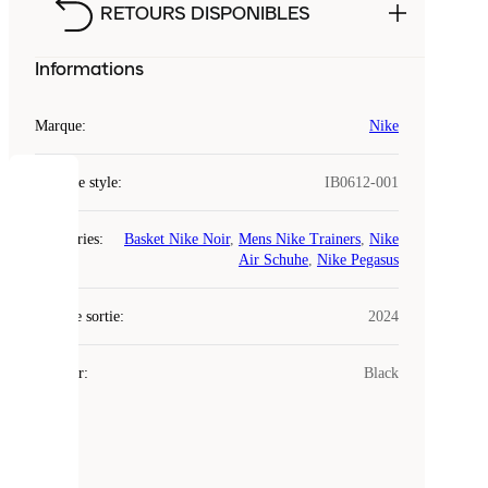
RETOURS DISPONIBLES
Informations
Marque
:
Nike
Code de style
:
IB0612-001
COOKIES
Catégories
:
Basket Nike Noir
,
Mens Nike Trainers
,
Nike
Laced
Air Schuhe
,
Nike Pegasus
utilise
des
Date de sortie
cookies.
:
2024
Les
cookies
Couleur
:
Black
sont
de
petits
fichiers
utilisés
pour