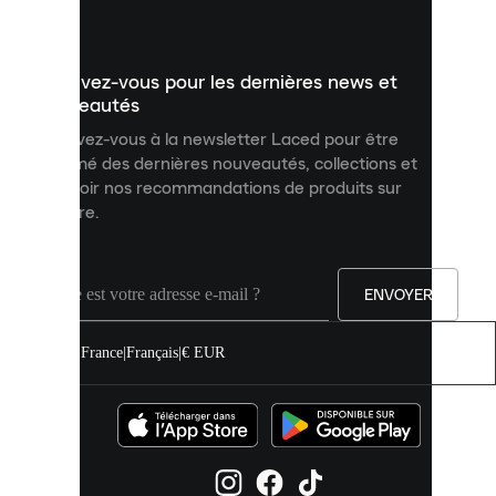
vous
présenter
un
Inscrivez-vous pour les dernières news et
contenu
personnalisé
nouveautés
et
Inscrivez-vous à la newsletter Laced pour être
améliorer
informé des dernières nouveautés, collections et
votre
expérience
recevoir nos recommandations de produits sur
sur
mesure.
notre
site.
Vous
pouvez
ENVOYER
autoriser
tous
les
France
|
Français
|
€ EUR
cookies
ou
les
gérer
individuellement
dans