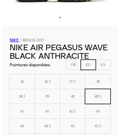
NIKE
/
IB0612-001
NIKE AIR PEGASUS WAVE
BLACK ANTHRACITE
Pointures disponibles
:
UK
EU
US
36
36.5
37.5
38
38.5
39
40
40.5
41
42
42.5
43
44
44.5
45
45.5