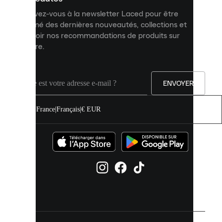
et
Inscrivez-vous à la newsletter Laced pour être
améliorer
informé des dernières nouveautés, collections et
votre
expérience
recevoir nos recommandations de produits sur
sur
mesure.
notre
site.
Vous
pouvez
ENVOYER
autoriser
tous
les
France
|
Français
|
€ EUR
cookies
ou
les
gérer
individuellement
dans
vos
paramètres
de
cookies.