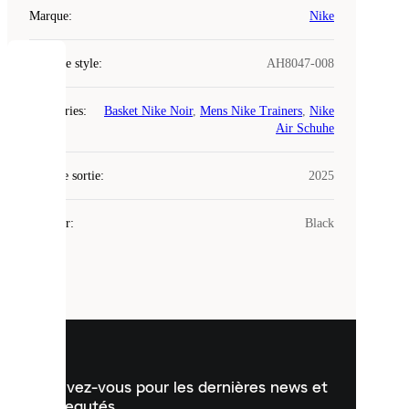
Marque
:
Nike
Code de style
:
AH8047-008
COOKIES
Catégories
:
Basket Nike Noir
,
Mens Nike Trainers
,
Nike
Laced
Air Schuhe
utilise
des
Date de sortie
cookies.
:
2025
Les
cookies
Couleur
:
Black
sont
de
petits
fichiers
utilisés
pour
vous
présenter
un
Inscrivez-vous pour les dernières news et
contenu
personnalisé
nouveautés