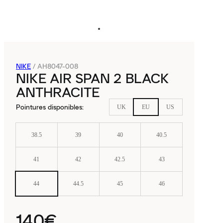
NIKE
/
AH8047-008
NIKE AIR SPAN 2 BLACK
ANTHRACITE
Pointures disponibles
:
UK
EU
US
38.5
39
40
40.5
41
42
42.5
43
44
44.5
45
46
140€