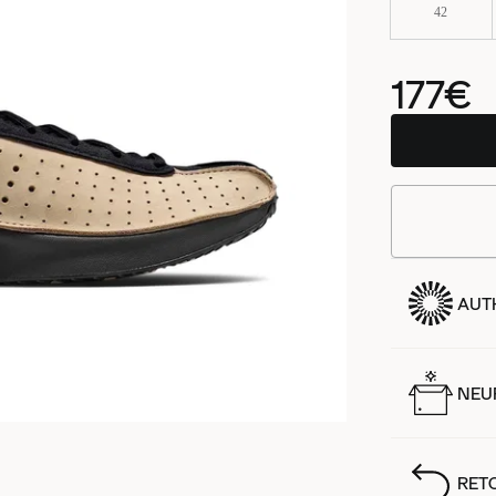
42
177€
AUT
NEUF
RET