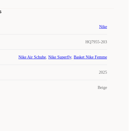
s
Nike
HQ7955-203
Nike Air Schuhe
,
Nike Superfly
,
Basket Nike Femme
2025
Beige