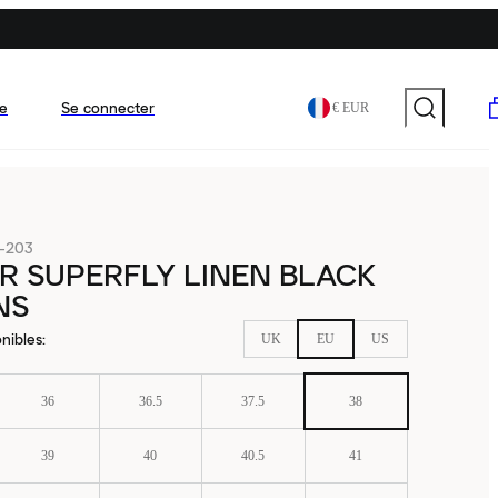
e
Se connecter
€ EUR
-203
IR SUPERFLY LINEN BLACK
NS
nibles
:
UK
EU
US
36
36.5
37.5
38
39
40
40.5
41