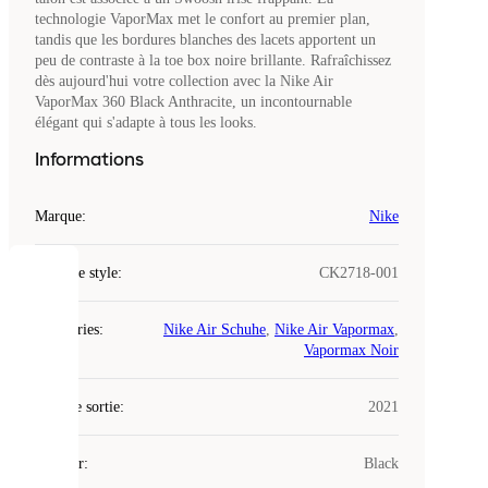
technologie VaporMax met le confort au premier plan,
tandis que les bordures blanches des lacets apportent un
peu de contraste à la toe box noire brillante. Rafraîchissez
dès aujourd'hui votre collection avec la Nike Air
VaporMax 360 Black Anthracite, un incontournable
élégant qui s'adapte à tous les looks.
Informations
Marque
:
Nike
Code de style
:
CK2718-001
COOKIES
Catégories
:
Nike Air Schuhe
,
Nike Air Vapormax
,
Laced
Vapormax Noir
utilise
des
Date de sortie
cookies.
:
2021
Les
cookies
Couleur
:
Black
sont