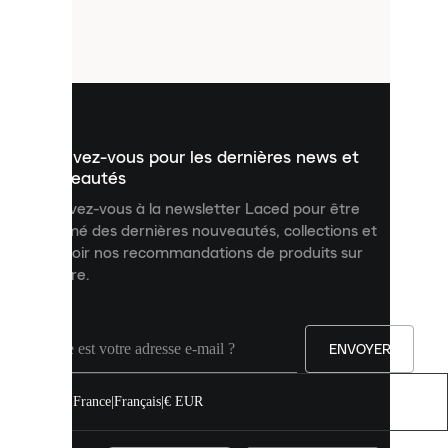
de
petits
fichiers
utilisés
pour
vous
présenter
un
Inscrivez-vous pour les dernières news et
contenu
personnalisé
nouveautés
et
Inscrivez-vous à la newsletter Laced pour être
améliorer
informé des dernières nouveautés, collections et
votre
expérience
recevoir nos recommandations de produits sur
sur
mesure.
notre
site.
Vous
pouvez
ENVOYER
autoriser
tous
les
France
|
Français
|
€ EUR
cookies
ou