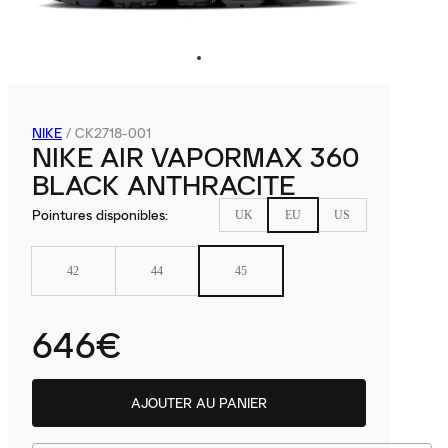
NIKE
/
CK2718-001
NIKE AIR VAPORMAX 360
BLACK ANTHRACITE
Pointures disponibles
:
UK
EU
US
42
44
45
646€
AJOUTER AU PANIER