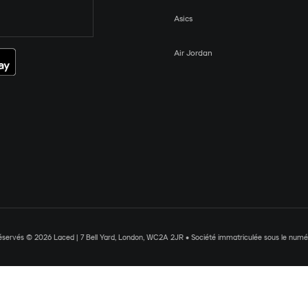
Asics
Air Jordan
réservés © 2026 Laced | 7 Bell Yard, London, WC2A 2JR • Société immatriculée sous le nu