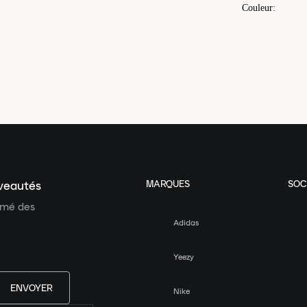
Couleur
:
MARQUES
SOC
uveautés
ormé des
Adidas
Yeezy
ENVOYER
Nike