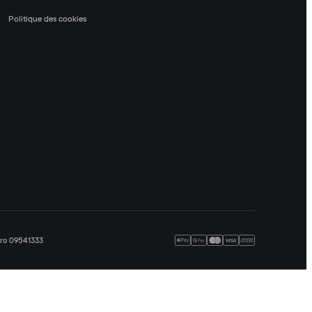
Politique des cookies
méro 09541333