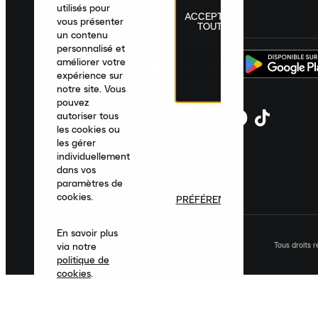
utilisés pour
ACCEPTER
France
|
Français
|
€ EUR
vous présenter
TOUT
un contenu
personnalisé et
améliorer votre
expérience sur
notre site. Vous
pouvez
autoriser tous
les cookies ou
les gérer
individuellement
dans vos
paramètres de
cookies.
PRÉFÉRENCES
En savoir plus
Tous droits 
via notre
politique de
cookies
.