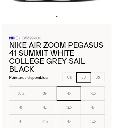
NIKE
/
IB5697-100
NIKE AIR ZOOM PEGASUS
41 SUMMIT WHITE
COLLEGE GREY SAIL
BLACK
Pointures disponibles
:
UK
EU
US
38.5
39
40
40.5
41
42
42.5
43
44
44.5
45
45.5