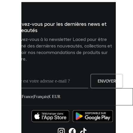
pour
vous
présenter
un
Inscrivez-vous pour les dernières news et
contenu
personnalisé
nouveautés
et
Inscrivez-vous à la newsletter Laced pour être
améliorer
informé des dernières nouveautés, collections et
votre
expérience
recevoir nos recommandations de produits sur
sur
mesure.
notre
site.
Vous
pouvez
ENVOYER
autoriser
tous
les
France
|
Français
|
€ EUR
cookies
ou
les
gérer
individuellement
dans