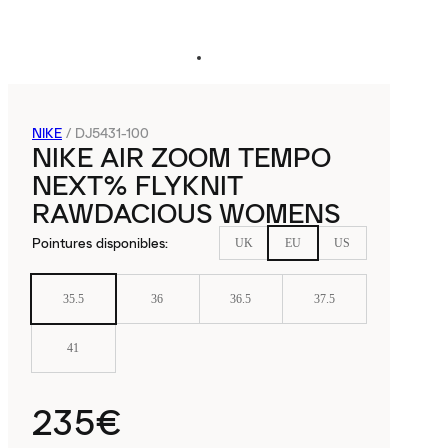
NIKE
/
DJ5431-100
NIKE AIR ZOOM TEMPO
NEXT% FLYKNIT
RAWDACIOUS WOMENS
Pointures disponibles
:
UK
EU
US
35.5
36
36.5
37.5
41
235€