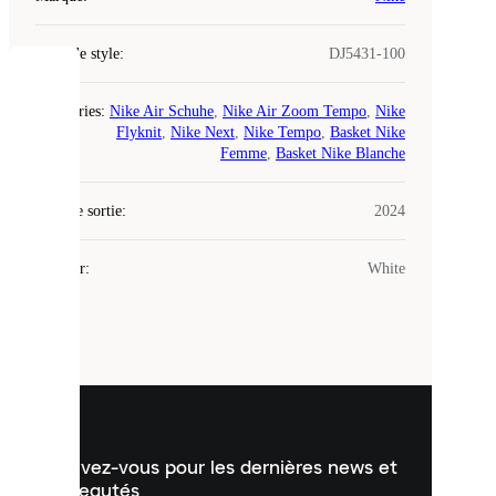
Code de style
:
DJ5431-100
COOKIES
Catégories
:
Nike Air Schuhe
,
Nike Air Zoom Tempo
,
Nike
Flyknit
,
Nike Next
,
Nike Tempo
,
Basket Nike
Laced
Femme
,
Basket Nike Blanche
utilise
des
Date de sortie
cookies.
:
2024
Les
cookies
Couleur
:
White
sont
de
petits
fichiers
utilisés
pour
vous
présenter
un
Inscrivez-vous pour les dernières news et
contenu
personnalisé
nouveautés