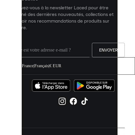
et
Inscrivez-vous à la newsletter Laced pour être
améliorer
informé des dernières nouveautés, collections et
votre
expérience
recevoir nos recommandations de produits sur
sur
mesure.
notre
site.
Vous
pouvez
ENVOYER
autoriser
tous
les
France
|
Français
|
€ EUR
cookies
ou
les
gérer
individuellement
dans
vos
paramètres
de
cookies.