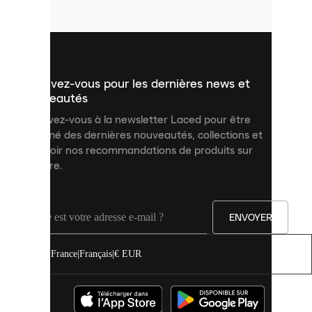
fichiers
utilisés
pour
vous
présenter
un
Inscrivez-vous pour les dernières news et
contenu
personnalisé
nouveautés
et
Inscrivez-vous à la newsletter Laced pour être
améliorer
informé des dernières nouveautés, collections et
votre
expérience
recevoir nos recommandations de produits sur
sur
mesure.
notre
site.
Vous
pouvez
ENVOYER
autoriser
tous
les
France
|
Français
|
€ EUR
cookies
ou
les
gérer