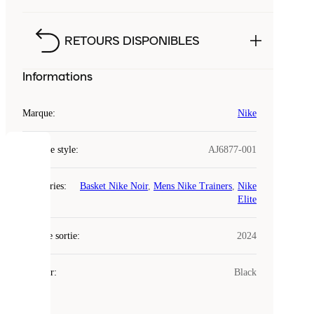
RETOURS DISPONIBLES
Informations
Marque
:
Nike
Code de style
:
AJ6877-001
COOKIES
Catégories
:
Basket Nike Noir
,
Mens Nike Trainers
,
Nike
Laced
Elite
utilise
des
Date de sortie
cookies.
:
2024
Les
cookies
Couleur
:
Black
sont
de
petits