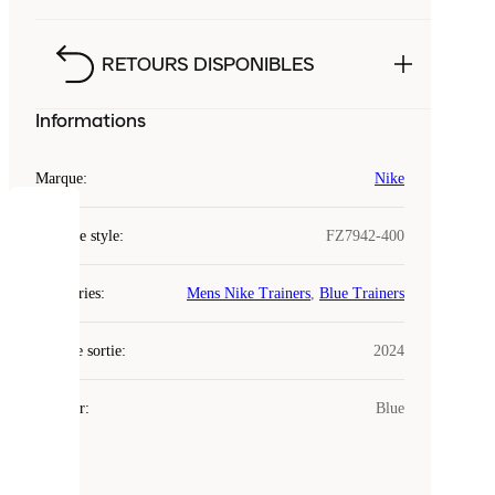
RETOURS DISPONIBLES
Informations
Marque
:
Nike
COOKIES
Code de style
:
FZ7942-400
Laced
Catégories
:
Mens Nike Trainers
,
Blue Trainers
utilise
des
Date de sortie
cookies.
:
2024
Les
cookies
Couleur
:
Blue
sont
de
petits
fichiers