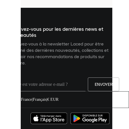
utilisés
pour
vous
présenter
un
Inscrivez-vous pour les dernières news et
contenu
personnalisé
nouveautés
et
Inscrivez-vous à la newsletter Laced pour être
améliorer
informé des dernières nouveautés, collections et
votre
expérience
recevoir nos recommandations de produits sur
sur
mesure.
notre
site.
Vous
pouvez
ENVOYER
autoriser
tous
les
France
|
Français
|
€ EUR
cookies
ou
les
gérer
individuellement