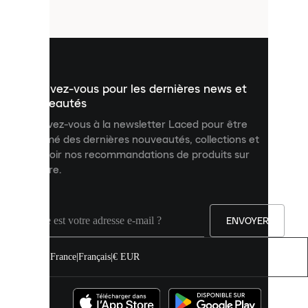
fichiers
utilisés
pour
vous
présenter
un
Inscrivez-vous pour les dernières news et
contenu
personnalisé
nouveautés
et
Inscrivez-vous à la newsletter Laced pour être
améliorer
informé des dernières nouveautés, collections et
votre
expérience
recevoir nos recommandations de produits sur
sur
mesure.
notre
site.
Vous
pouvez
ENVOYER
autoriser
tous
les
France
|
Français
|
€ EUR
cookies
ou
les