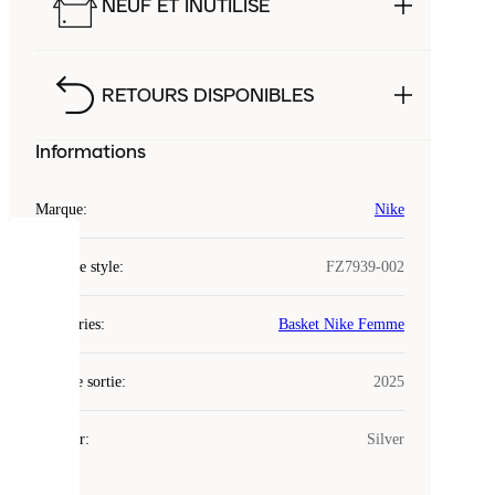
NEUF ET INUTILISÉ
RETOURS DISPONIBLES
Informations
Marque
:
Nike
COOKIES
Code de style
:
FZ7939-002
Laced
Catégories
:
Basket Nike Femme
utilise
des
Date de sortie
cookies.
:
2025
Les
cookies
Couleur
:
Silver
sont
de
petits