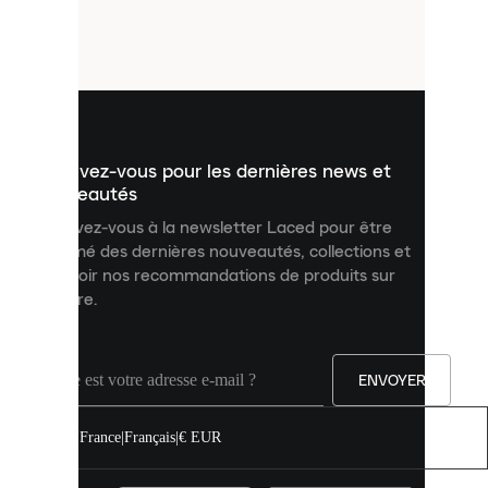
de
petits
fichiers
utilisés
pour
vous
présenter
un
Inscrivez-vous pour les dernières news et
contenu
personnalisé
nouveautés
et
Inscrivez-vous à la newsletter Laced pour être
améliorer
informé des dernières nouveautés, collections et
votre
expérience
recevoir nos recommandations de produits sur
sur
mesure.
notre
site.
Vous
pouvez
ENVOYER
autoriser
tous
les
France
|
Français
|
€ EUR
cookies
ou