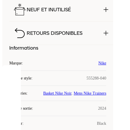
NEUF ET INUTILISÉ
RETOURS DISPONIBLES
Informations
Marque
:
Nike
COOKIES
Code de style
:
555288-040
Laced
Catégories
:
Basket Nike Noir
,
Mens Nike Trainers
utilise
des
Date de sortie
cookies.
:
2024
Les
cookies
Couleur
:
Black
sont