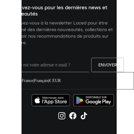
un
Inscrivez-vous pour les dernières news et
contenu
personnalisé
nouveautés
et
Inscrivez-vous à la newsletter Laced pour être
améliorer
informé des dernières nouveautés, collections et
votre
expérience
recevoir nos recommandations de produits sur
sur
mesure.
notre
site.
Vous
pouvez
ENVOYER
autoriser
tous
les
France
|
Français
|
€ EUR
cookies
ou
les
gérer
individuellement
dans
vos
paramètres
de