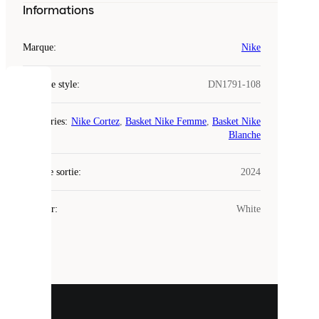
Informations
Marque
:
Nike
Code de style
:
DN1791-108
COOKIES
Catégories
:
Nike Cortez
,
Basket Nike Femme
,
Basket Nike
Laced
Blanche
utilise
des
Date de sortie
cookies.
:
2024
Les
cookies
Couleur
:
White
sont
de
petits
fichiers
utilisés
pour
vous
présenter