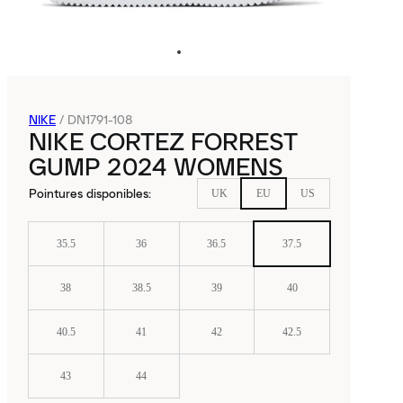
NIKE
/
DN1791-108
NIKE CORTEZ FORREST
GUMP 2024 WOMENS
Pointures disponibles
:
UK
EU
US
35.5
36
36.5
37.5
38
38.5
39
40
40.5
41
42
42.5
43
44