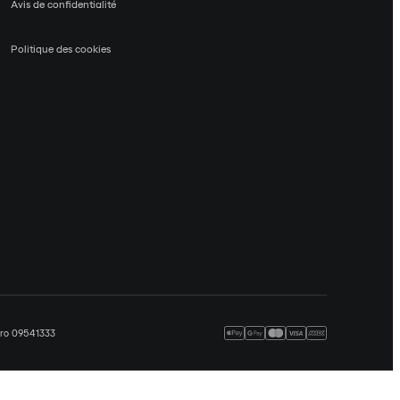
Avis de confidentialité
Politique des cookies
méro 09541333