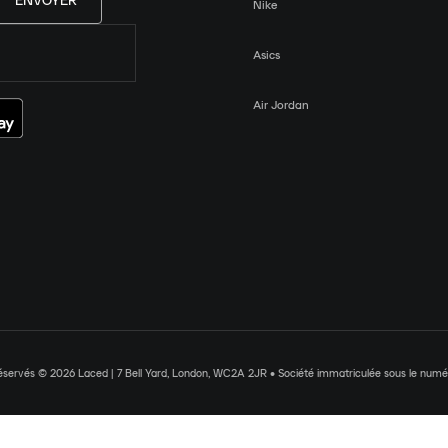
ENVOYER
Nike
Asics
Air Jordan
réservés © 2026 Laced | 7 Bell Yard, London, WC2A 2JR • Société immatriculée sous le nu