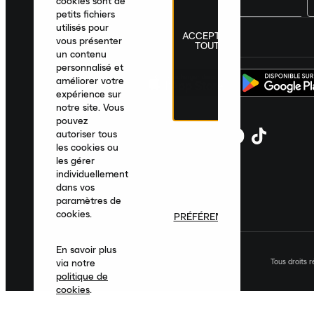
cookies sont de
petits fichiers
utilisés pour
ACCEPTER
France
|
Français
|
€ EUR
vous présenter
TOUT
un contenu
personnalisé et
améliorer votre
expérience sur
notre site. Vous
pouvez
autoriser tous
les cookies ou
les gérer
individuellement
dans vos
paramètres de
cookies.
PRÉFÉRENCES
En savoir plus
Tous droits 
via notre
politique de
cookies
.