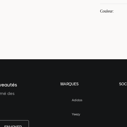
Couleur
:
MARQUES
SOC
uveautés
ormé des
Adidas
Yeezy