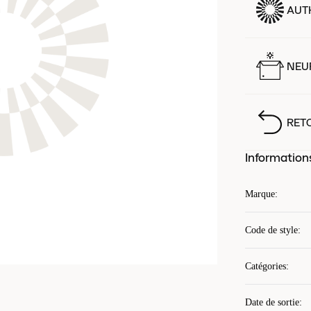
AUT
NEUF
RET
Information
Marque
:
Code de style
:
Catégories
:
Date de sortie
: