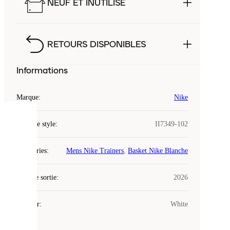
NEUF ET INUTILISÉ
RETOURS DISPONIBLES
Informations
Marque
:
Nike
COOKIES
Code de style
:
II7349-102
Laced
Catégories
:
Mens Nike Trainers
,
Basket Nike Blanche
utilise
des
Date de sortie
cookies.
:
2026
Les
cookies
Couleur
:
White
sont
de
petits