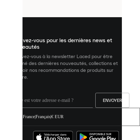
fichiers
utilisés
pour
vous
présenter
un
Inscrivez-vous pour les dernières news et
contenu
personnalisé
nouveautés
et
Inscrivez-vous à la newsletter Laced pour être
améliorer
informé des dernières nouveautés, collections et
votre
expérience
recevoir nos recommandations de produits sur
sur
mesure.
notre
site.
Vous
pouvez
ENVOYER
autoriser
tous
les
France
|
Français
|
€ EUR
cookies
ou
les