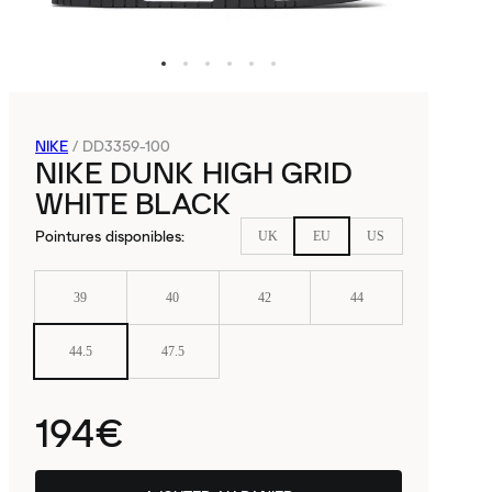
NIKE
/
DD3359-100
NIKE DUNK HIGH GRID
WHITE BLACK
Pointures disponibles
:
UK
EU
US
39
40
42
44
44.5
47.5
194€