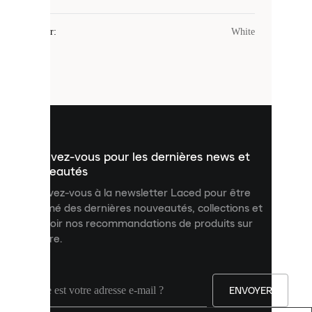
Les
cookies
Couleur
:
White
sont
de
petits
fichiers
utilisés
pour
vous
présenter
un
Inscrivez-vous pour les dernières news et
contenu
personnalisé
nouveautés
et
Inscrivez-vous à la newsletter Laced pour être
améliorer
informé des dernières nouveautés, collections et
votre
expérience
recevoir nos recommandations de produits sur
sur
mesure.
notre
site.
Vous
pouvez
ENVOYER
autoriser