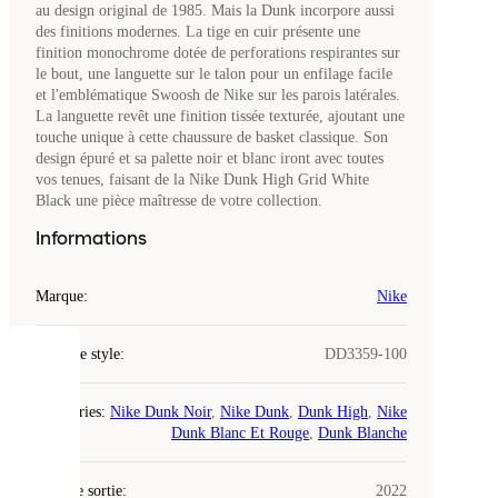
au design original de 1985. Mais la Dunk incorpore aussi
des finitions modernes. La tige en cuir présente une
finition monochrome dotée de perforations respirantes sur
le bout, une languette sur le talon pour un enfilage facile
et l'emblématique Swoosh de Nike sur les parois latérales.
La languette revêt une finition tissée texturée, ajoutant une
touche unique à cette chaussure de basket classique. Son
design épuré et sa palette noir et blanc iront avec toutes
vos tenues, faisant de la Nike Dunk High Grid White
Black une pièce maîtresse de votre collection.
Informations
Marque
:
Nike
Code de style
:
DD3359-100
COOKIES
Catégories
:
Nike Dunk Noir
,
Nike Dunk
,
Dunk High
,
Nike
Laced
Dunk Blanc Et Rouge
,
Dunk Blanche
utilise
des
Date de sortie
cookies.
:
2022