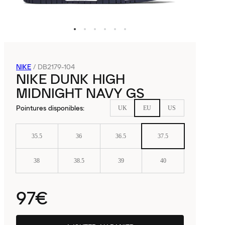
NIKE
/
DB2179-104
NIKE DUNK HIGH
MIDNIGHT NAVY GS
Pointures disponibles
:
UK
EU
US
35.5
36
36.5
37.5
38
38.5
39
40
97€