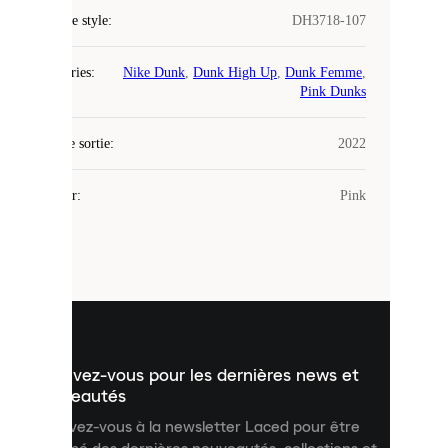
Code de style
:
DH3718-107
COOKIES
Catégories
:
Nike Dunk
,
Dunk High Up
,
Dunk Femme
,
Laced
Pink Dunks
utilise
des
Date de sortie
cookies.
:
2022
Les
cookies
Couleur
:
Pink
sont
de
petits
fichiers
utilisés
pour
vous
présenter
un
Inscrivez-vous pour les dernières news et
contenu
personnalisé
nouveautés
et
Inscrivez-vous à la newsletter Laced pour être
améliorer