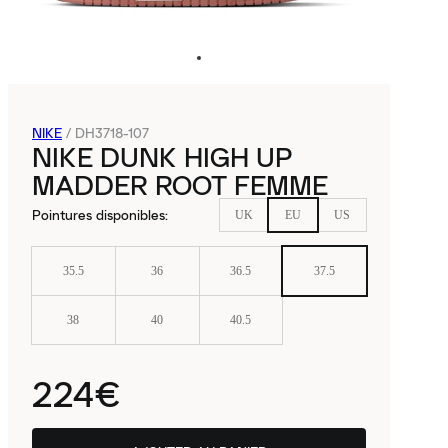
NIKE
/
DH3718-107
NIKE DUNK HIGH UP
MADDER ROOT FEMME
Pointures disponibles
:
UK
EU
US
35.5
36
36.5
37.5
38
40
40.5
224€