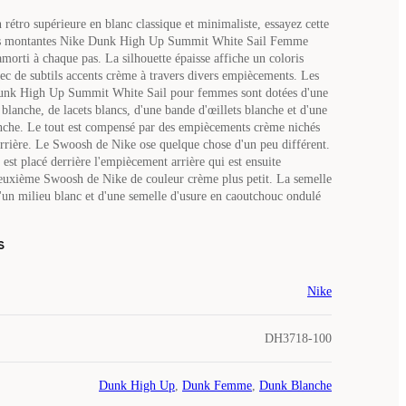
 rétro supérieure en blanc classique et minimaliste, essayez cette
rs montantes Nike Dunk High Up Summit White Sail Femme
morti à chaque pas. La silhouette épaisse affiche un coloris
vec de subtils accents crème à travers divers empiècements. Les
unk High Up Summit White Sail pour femmes sont dotées d'une
blanche, de lacets blancs, d'une bande d'œillets blanche et d'une
anche. Le tout est compensé par des empiècements crème nichés
'arrière. Le Swoosh de Nike ose quelque chose d'un peu différent.
l est placé derrière l'empiècement arrière qui est ensuite
euxième Swoosh de Nike de couleur crème plus petit. La semelle
d'un milieu blanc et d'une semelle d'usure en caoutchouc ondulé
s
Nike
DH3718-100
Dunk High Up
,
Dunk Femme
,
Dunk Blanche