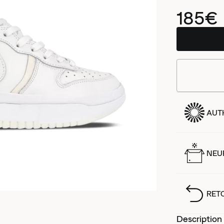
185€
AUT
NEUF
RET
Description