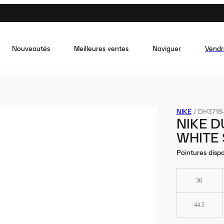
Nouveautés
Meilleures ventes
Naviguer
Vendr
NIKE
/
DH3718
NIKE D
WHITE 
Pointures dispo
36
44.5