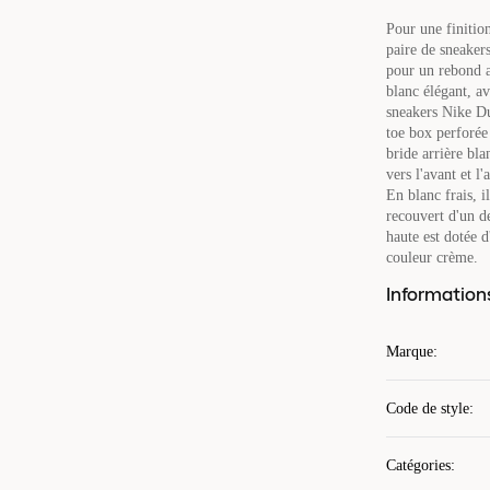
Pour une finition
paire de sneake
pour un rebond a
blanc élégant, a
sneakers Nike D
toe box perforée 
bride arrière bl
vers l'avant et l
En blanc frais, i
recouvert d'un d
haute est dotée 
couleur crème.
Information
Marque
:
Code de style
:
Catégories
: