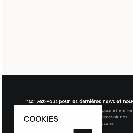
Inscrivez-vous pour les dernières news et no
Inscrivez-vous à la newsletter Laced pour être inf
COOKIES
dernières nouveautés, collections et recevoir nos
recommandations de produits sur mesure.