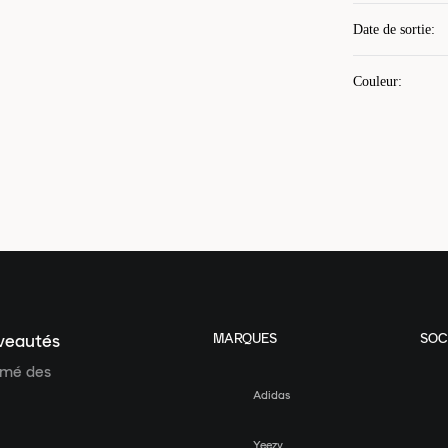
Date de sortie
:
Couleur
:
MARQUES
SOC
uveautés
ormé des
Adidas
Yeezy