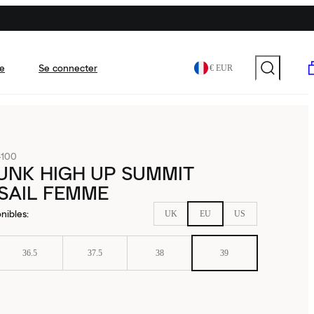
e
Se connecter
€ EUR
-100
UNK HIGH UP SUMMIT
SAIL FEMME
nibles
:
UK
EU
US
36.5
37.5
38
39