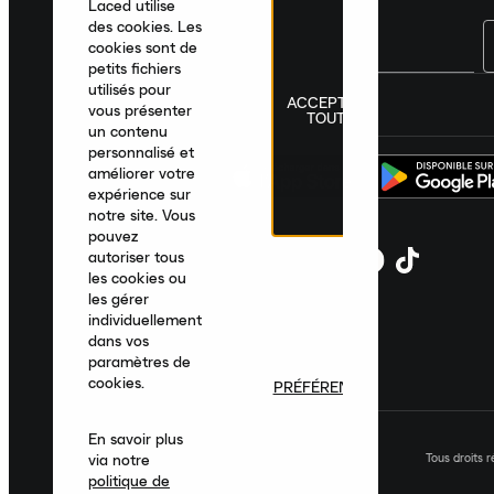
Laced utilise
des cookies. Les
cookies sont de
petits fichiers
utilisés pour
ACCEPTER
France
|
Français
|
€ EUR
vous présenter
TOUT
un contenu
personnalisé et
améliorer votre
expérience sur
notre site. Vous
pouvez
autoriser tous
les cookies ou
les gérer
individuellement
dans vos
paramètres de
cookies.
PRÉFÉRENCES
En savoir plus
Tous droits 
via notre
politique de