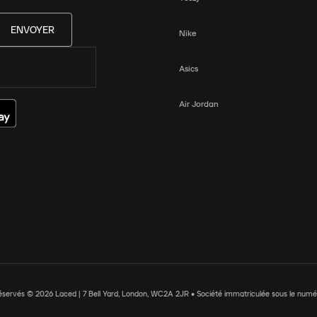
ENVOYER
Nike
Asics
Air Jordan
réservés © 2026 Laced | 7 Bell Yard, London, WC2A 2JR • Société immatriculée sous le nu