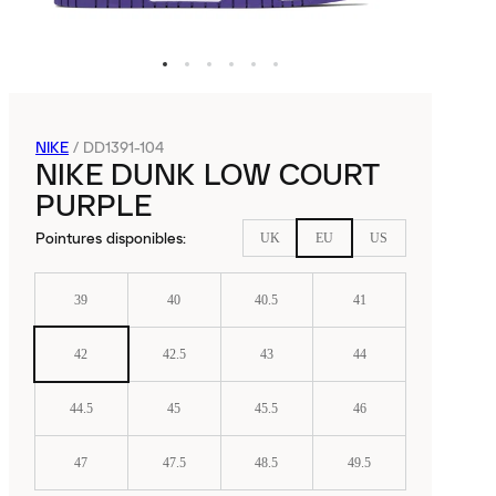
NIKE
/
DD1391-104
NIKE DUNK LOW COURT
PURPLE
Pointures disponibles
:
UK
EU
US
39
40
40.5
41
42
42.5
43
44
44.5
45
45.5
46
47
47.5
48.5
49.5