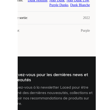
Catégories
:
Dunk Homme
,
Nike Dunk
,
Nike Dunk Low
,
Laced
Purple Dunks
,
Dunk Blanche
utilise
des
Date de sortie
cookies.
:
2022
Les
cookies
Couleur
:
Purple
sont
de
petits
fichiers
utilisés
pour
vous
présenter
un
Inscrivez-vous pour les dernières news et
contenu
personnalisé
nouveautés
et
Inscrivez-vous à la newsletter Laced pour être
améliorer
informé des dernières nouveautés, collections et
votre
expérience
recevoir nos recommandations de produits sur
sur
mesure.
notre