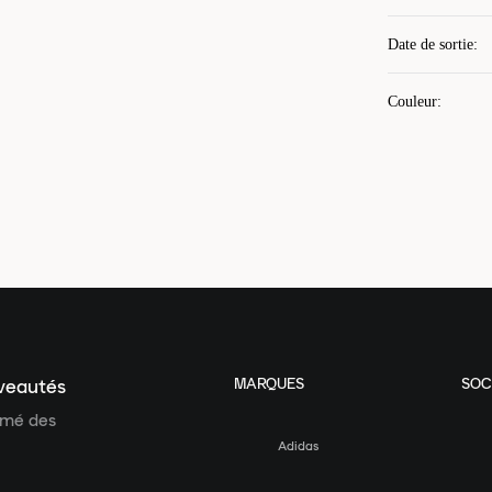
Date de sortie
:
Couleur
:
MARQUES
SOC
uveautés
ormé des
Adidas