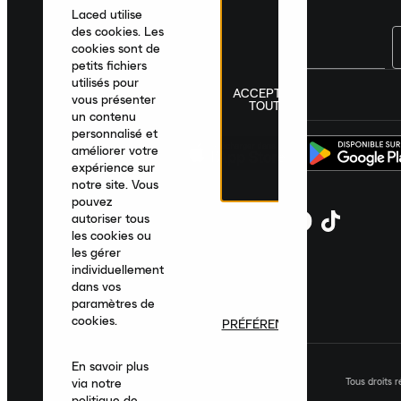
Laced utilise
des cookies. Les
cookies sont de
petits fichiers
utilisés pour
ACCEPTER
France
|
Français
|
€ EUR
vous présenter
TOUT
un contenu
personnalisé et
améliorer votre
expérience sur
notre site. Vous
pouvez
autoriser tous
les cookies ou
les gérer
individuellement
dans vos
paramètres de
cookies.
PRÉFÉRENCES
En savoir plus
Tous droits 
via notre
politique de