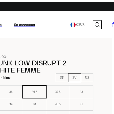
e
Se connecter
€ EUR
-001
UNK LOW DISRUPT 2
HITE FEMME
nibles
:
UK
EU
US
36
36.5
37.5
38
39
40
40.5
41