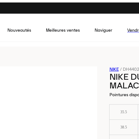
Nouveautés
Meilleures ventes
Naviguer
Vendr
NIKE
/
DH4402
NIKE D
MALAC
Pointures dispo
35.5
38.5