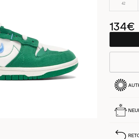
42
134€
AUT
NEUF
RET