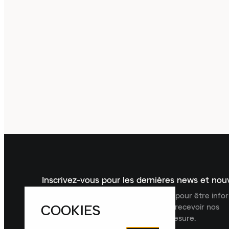
Inscrivez-vous pour les dernières news et no
Inscrivez-vous à la newsletter Laced pour être inf
COOKIES
dernières nouveautés, collections et recevoir nos
recommandations de produits sur mesure.