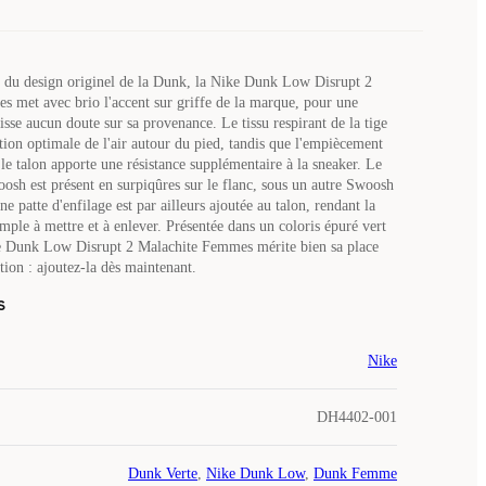
 du design originel de la Dunk, la Nike Dunk Low Disrupt 2
 met avec brio l'accent sur griffe de la marque, pour une
isse aucun doute sur sa provenance. Le tissu respirant de la tige
tion optimale de l'air autour du pied, tandis que l'empiècement
 le talon apporte une résistance supplémentaire à la sneaker. Le
osh est présent en surpiqûres sur le flanc, sous un autre Swoosh
e patte d'enfilage est par ailleurs ajoutée au talon, rendant la
mple à mettre et à enlever. Présentée dans un coloris épuré vert
ke Dunk Low Disrupt 2 Malachite Femmes mérite bien sa place
tion : ajoutez-la dès maintenant.
s
Nike
DH4402-001
Dunk Verte
,
Nike Dunk Low
,
Dunk Femme