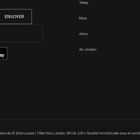
Yeezy
ENVOYER
Nike
Asics
Air Jordan
réservés © 2026 Laced | 7 Bell Yard, London, WC2A 2JR • Société immatriculée sous le nu