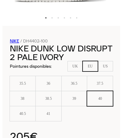
NIKE
/
DH4402-100
NIKE DUNK LOW DISRUPT
2 PALE IVORY
Pointures disponibles
:
UK
EU
US
35.5
36
36.5
37.5
38
38.5
39
40
40.5
41
205€