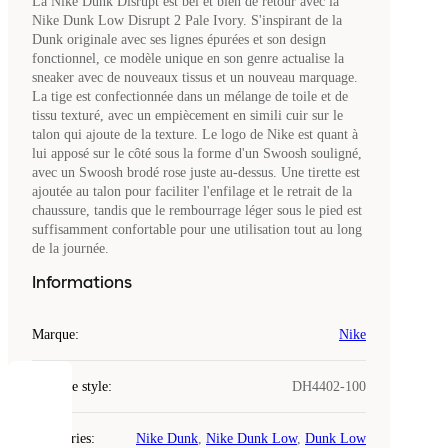
La Nike Dunk Disrupt est bel et bien de retour avec la
Nike Dunk Low Disrupt 2 Pale Ivory. S'inspirant de la
Dunk originale avec ses lignes épurées et son design
fonctionnel, ce modèle unique en son genre actualise la
sneaker avec de nouveaux tissus et un nouveau marquage.
La tige est confectionnée dans un mélange de toile et de
tissu texturé, avec un empiècement en simili cuir sur le
talon qui ajoute de la texture. Le logo de Nike est quant à
lui apposé sur le côté sous la forme d'un Swoosh souligné,
avec un Swoosh brodé rose juste au-dessus. Une tirette est
ajoutée au talon pour faciliter l'enfilage et le retrait de la
chaussure, tandis que le rembourrage léger sous le pied est
suffisamment confortable pour une utilisation tout au long
de la journée.
Informations
Marque
:
Nike
Code de style
:
DH4402-100
COOKIES
Catégories
:
Nike Dunk
,
Nike Dunk Low
,
Dunk Low