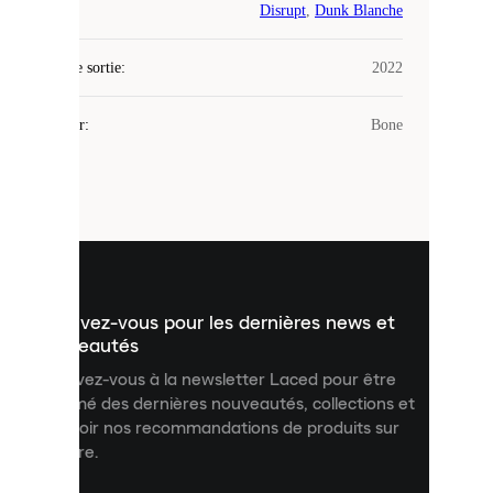
Laced
Disrupt
,
Dunk Blanche
utilise
des
Date de sortie
cookies.
:
2022
Les
cookies
Couleur
:
Bone
sont
de
petits
fichiers
utilisés
pour
vous
présenter
un
Inscrivez-vous pour les dernières news et
contenu
personnalisé
nouveautés
et
Inscrivez-vous à la newsletter Laced pour être
améliorer
informé des dernières nouveautés, collections et
votre
expérience
recevoir nos recommandations de produits sur
sur
mesure.
notre
site.