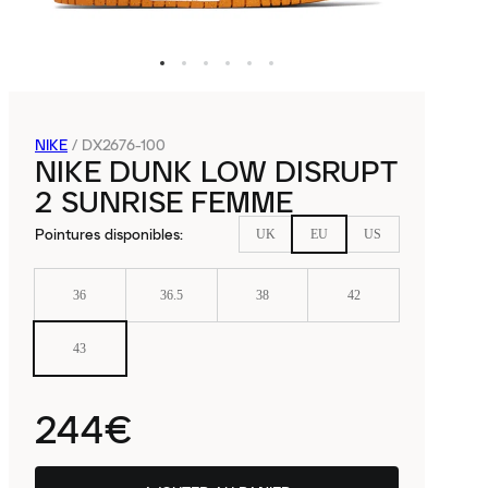
NIKE
/
DX2676-100
NIKE DUNK LOW DISRUPT
2 SUNRISE FEMME
Pointures disponibles
:
UK
EU
US
36
36.5
38
42
43
244€