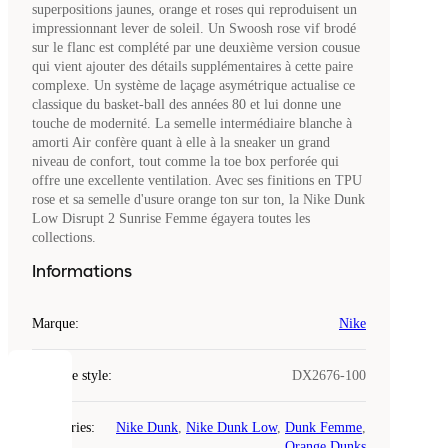
superpositions jaunes, orange et roses qui reproduisent un
impressionnant lever de soleil. Un Swoosh rose vif brodé
sur le flanc est complété par une deuxième version cousue
qui vient ajouter des détails supplémentaires à cette paire
complexe. Un système de laçage asymétrique actualise ce
classique du basket-ball des années 80 et lui donne une
touche de modernité. La semelle intermédiaire blanche à
amorti Air confère quant à elle à la sneaker un grand
niveau de confort, tout comme la toe box perforée qui
offre une excellente ventilation. Avec ses finitions en TPU
rose et sa semelle d'usure orange ton sur ton, la Nike Dunk
Low Disrupt 2 Sunrise Femme égayera toutes les
collections.
Informations
Marque
:
Nike
Code de style
:
DX2676-100
COOKIES
Catégories
:
Nike Dunk
,
Nike Dunk Low
,
Dunk Femme
,
Laced
Orange Dunks