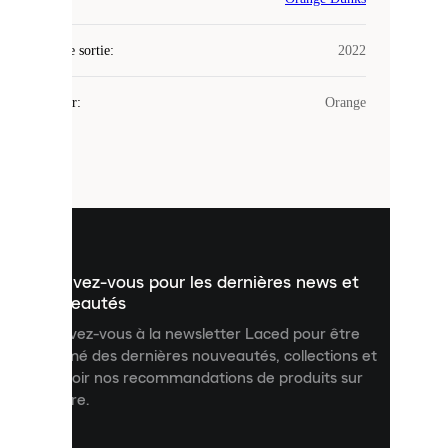
utilise
des
Date de sortie
cookies.
:
2022
Les
cookies
Couleur
:
Orange
sont
de
petits
fichiers
utilisés
pour
vous
présenter
un
Inscrivez-vous pour les dernières news et
contenu
personnalisé
nouveautés
et
Inscrivez-vous à la newsletter Laced pour être
améliorer
informé des dernières nouveautés, collections et
votre
expérience
recevoir nos recommandations de produits sur
sur
mesure.
notre
site.