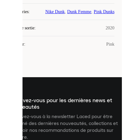
Laced
Catégories
:
Nike Dunk
,
Dunk Femme
,
Pink Dunks
utilise
des
Date de sortie
cookies.
:
2020
Les
cookies
Couleur
:
Pink
sont
de
petits
fichiers
utilisés
pour
vous
présenter
un
Inscrivez-vous pour les dernières news et
contenu
personnalisé
nouveautés
et
Inscrivez-vous à la newsletter Laced pour être
améliorer
informé des dernières nouveautés, collections et
votre
expérience
recevoir nos recommandations de produits sur
sur
mesure.