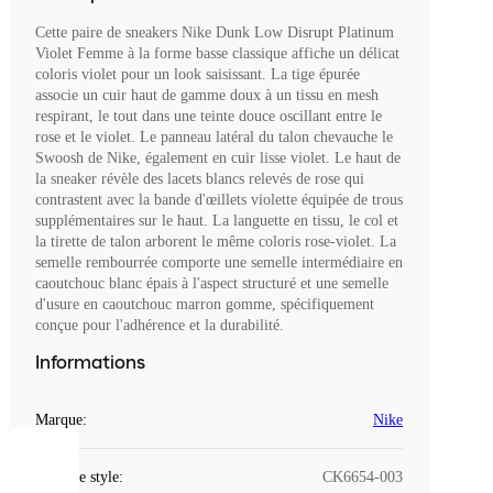
Cette paire de sneakers Nike Dunk Low Disrupt Platinum
Violet Femme à la forme basse classique affiche un délicat
coloris violet pour un look saisissant. La tige épurée
associe un cuir haut de gamme doux à un tissu en mesh
respirant, le tout dans une teinte douce oscillant entre le
rose et le violet. Le panneau latéral du talon chevauche le
Swoosh de Nike, également en cuir lisse violet. Le haut de
la sneaker révèle des lacets blancs relevés de rose qui
contrastent avec la bande d'œillets violette équipée de trous
supplémentaires sur le haut. La languette en tissu, le col et
la tirette de talon arborent le même coloris rose-violet. La
semelle rembourrée comporte une semelle intermédiaire en
caoutchouc blanc épais à l'aspect structuré et une semelle
d'usure en caoutchouc marron gomme, spécifiquement
conçue pour l'adhérence et la durabilité.
Informations
Marque
:
Nike
COOKIES
Code de style
:
CK6654-003