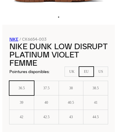
NIKE
/
CK6654-003
NIKE DUNK LOW DISRUPT
PLATINUM VIOLET
FEMME
Pointures disponibles
:
UK
EU
US
36.5
37.5
38
38.5
39
40
40.5
41
42
42.5
43
44.5