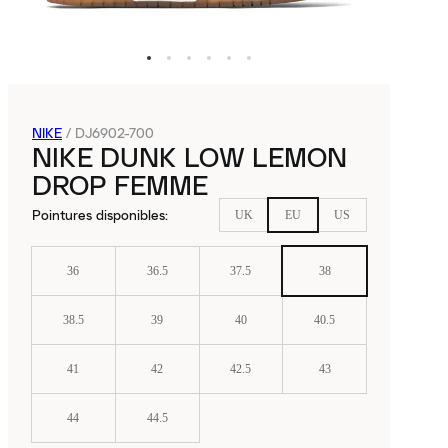
NIKE
/
DJ6902-700
NIKE DUNK LOW LEMON
DROP FEMME
Pointures disponibles
:
UK
EU
US
36
36.5
37.5
38
38.5
39
40
40.5
41
42
42.5
43
44
44.5