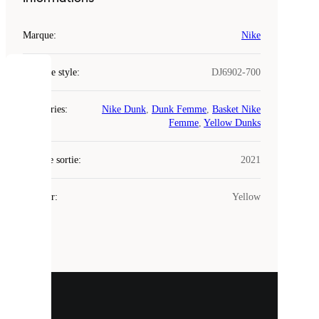
Marque
:
Nike
Code de style
:
DJ6902-700
COOKIES
Catégories
:
Nike Dunk
,
Dunk Femme
,
Basket Nike
Laced
Femme
,
Yellow Dunks
utilise
des
Date de sortie
cookies.
:
2021
Les
cookies
Couleur
:
Yellow
sont
de
petits
fichiers
utilisés
pour
vous
présenter
un