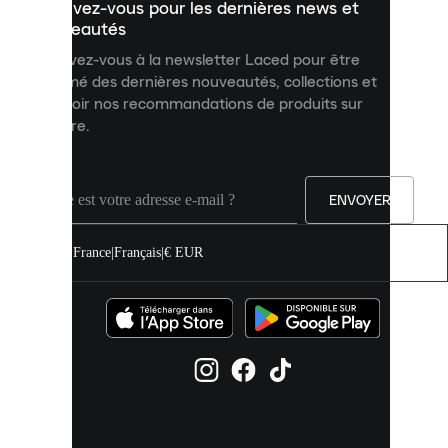
Inscrivez-vous pour les dernières news et
contenu
personnalisé
nouveautés
et
Inscrivez-vous à la newsletter Laced pour être
améliorer
informé des dernières nouveautés, collections et
votre
expérience
recevoir nos recommandations de produits sur
sur
mesure.
notre
site.
Vous
pouvez
ENVOYER
autoriser
tous
les
France
|
Français
|
€ EUR
cookies
ou
les
gérer
individuellement
dans
vos
paramètres
de
cookies.