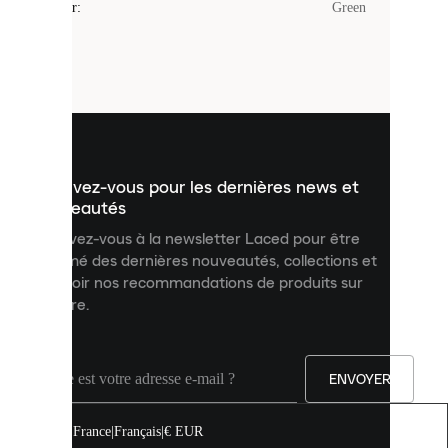
Couleur
:
Green
sont
de
petits
fichiers
utilisés
pour
vous
présenter
un
Inscrivez-vous pour les dernières news et
contenu
personnalisé
nouveautés
et
Inscrivez-vous à la newsletter Laced pour être
améliorer
informé des dernières nouveautés, collections et
votre
expérience
recevoir nos recommandations de produits sur
sur
mesure.
notre
site.
Vous
pouvez
ENVOYER
autoriser
tous
les
France
|
Français
|
€ EUR