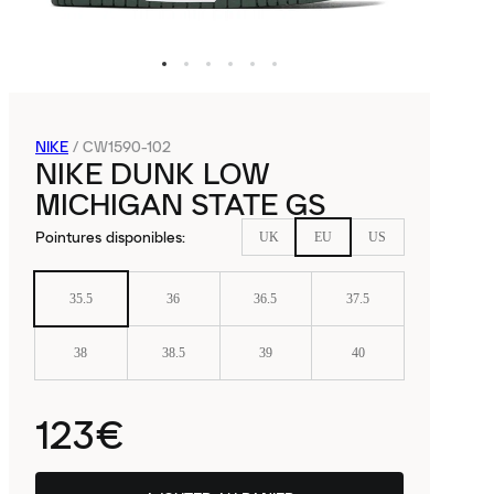
NIKE
/
CW1590-102
NIKE DUNK LOW
MICHIGAN STATE GS
Pointures disponibles
:
UK
EU
US
35.5
36
36.5
37.5
38
38.5
39
40
123€