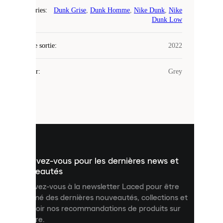
Catégories
:
Dunk Grise
,
Dunk Homme
,
Nike Dunk
,
Nike
Laced
Dunk Low
utilise
des
Date de sortie
cookies.
:
2022
Les
cookies
Couleur
:
Grey
sont
de
petits
fichiers
utilisés
pour
vous
présenter
un
Inscrivez-vous pour les dernières news et
contenu
personnalisé
nouveautés
et
Inscrivez-vous à la newsletter Laced pour être
améliorer
informé des dernières nouveautés, collections et
votre
expérience
recevoir nos recommandations de produits sur
sur
mesure.