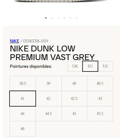
NIKE
/
DD8338-001
NIKE DUNK LOW
PREMIUM VAST GREY
Pointures disponibles
:
UK
EU
US
38.5
39
40
40.5
41
42
42.5
43
44
44.5
45
45.5
46