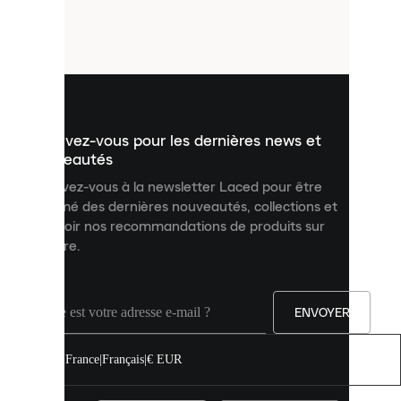
de
petits
fichiers
utilisés
pour
vous
présenter
un
Inscrivez-vous pour les dernières news et
contenu
personnalisé
nouveautés
et
Inscrivez-vous à la newsletter Laced pour être
améliorer
informé des dernières nouveautés, collections et
votre
expérience
recevoir nos recommandations de produits sur
sur
mesure.
notre
site.
Vous
pouvez
ENVOYER
autoriser
tous
les
France
|
Français
|
€ EUR
cookies
ou