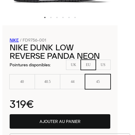
NIKE
/
FD9756-001
NIKE DUNK LOW
REVERSE PANDA NEON
Pointures disponibles
:
UK
EU
US
40
40.5
44
45
319€
AJOUTER AU PANIER