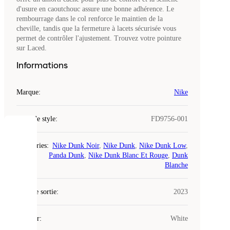
d'usure en caoutchouc assure une bonne adhérence. Le
rembourrage dans le col renforce le maintien de la
cheville, tandis que la fermeture à lacets sécurisée vous
permet de contrôler l'ajustement. Trouvez votre pointure
sur Laced.
Informations
Marque
:
Nike
Code de style
:
FD9756-001
COOKIES
Catégories
:
Nike Dunk Noir
,
Nike Dunk
,
Nike Dunk Low
,
Panda Dunk
,
Nike Dunk Blanc Et Rouge
,
Dunk
Laced
Blanche
utilise
des
Date de sortie
cookies.
:
2023
Les
cookies
Couleur
:
White
sont