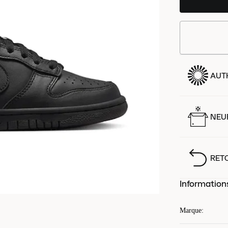
AUT
NEUF
RET
Information
Marque
: