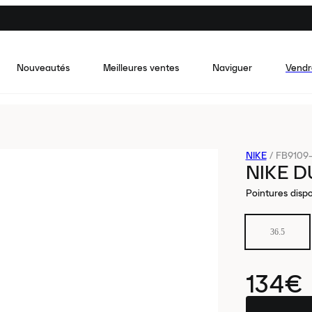
Nouveautés
Meilleures ventes
Naviguer
Vendr
NIKE
/
FB9109
NIKE D
Pointures dispo
36.5
134€