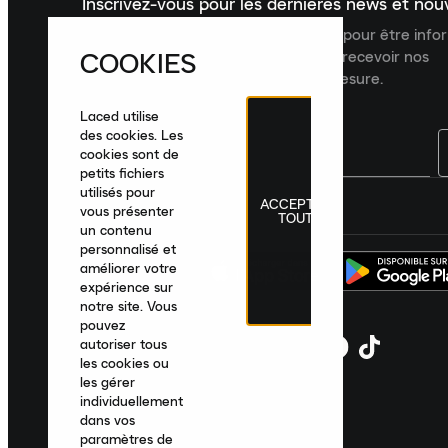
Inscrivez-vous pour les dernières news et no
Inscrivez-vous à la newsletter Laced pour être inf
COOKIES
dernières nouveautés, collections et recevoir nos
recommandations de produits sur mesure.
Laced utilise
des cookies. Les
cookies sont de
petits fichiers
utilisés pour
ACCEPTER
France
|
Français
|
€ EUR
vous présenter
TOUT
un contenu
personnalisé et
améliorer votre
expérience sur
notre site. Vous
pouvez
autoriser tous
les cookies ou
les gérer
individuellement
dans vos
paramètres de