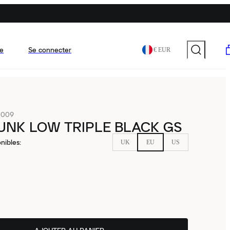
e
Se connecter
€ EUR
-009
UNK LOW TRIPLE BLACK GS
nibles
:
UK
EU
US