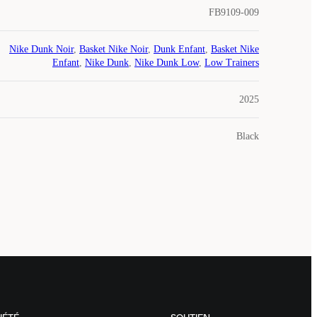
FB9109-009
Nike Dunk Noir
,
Basket Nike Noir
,
Dunk Enfant
,
Basket Nike
Enfant
,
Nike Dunk
,
Nike Dunk Low
,
Low Trainers
2025
Black