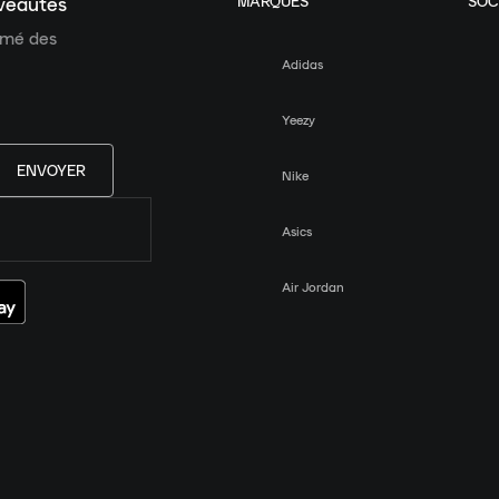
MARQUES
SOC
uveautés
ormé des
Adidas
Yeezy
ENVOYER
Nike
Asics
Air Jordan