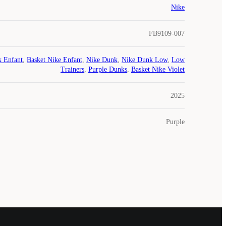
Nike
FB9109-007
 Enfant
,
Basket Nike Enfant
,
Nike Dunk
,
Nike Dunk Low
,
Low
Trainers
,
Purple Dunks
,
Basket Nike Violet
2025
Purple