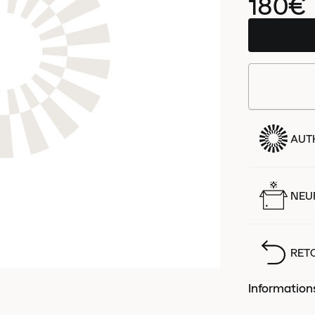
180€
AUT
NEUF
RET
Information