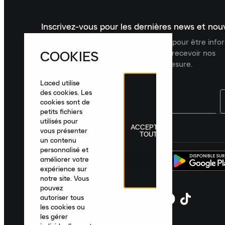
Inscrivez-vous pour les dernières news et no
Inscrivez-vous à la newsletter Laced pour être inf
COOKIES
dernières nouveautés, collections et recevoir nos
recommandations de produits sur mesure.
Laced utilise
des cookies. Les
cookies sont de
petits fichiers
utilisés pour
ACCEPTER
France
|
Français
|
€ EUR
vous présenter
TOUT
un contenu
personnalisé et
améliorer votre
expérience sur
notre site. Vous
pouvez
autoriser tous
les cookies ou
les gérer