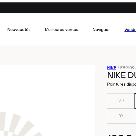
Nouveautés
Meilleures ventes
Naviguer
Vendr
NIKE
/
FB9109
NIKE 
Pointures dispo
35.5
39