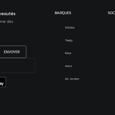
MARQUES
SOC
uveautés
ormé des
Adidas
Yeezy
ENVOYER
Nike
Asics
Air Jordan