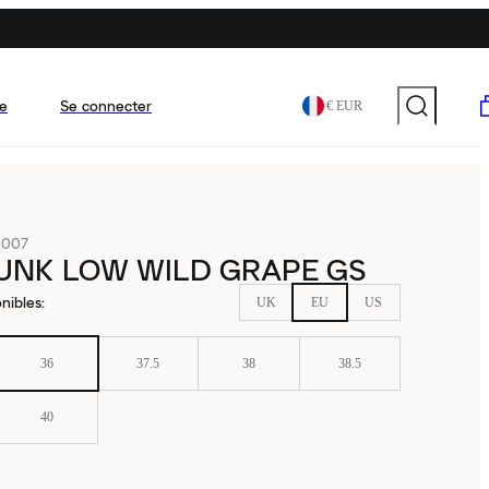
e
Se connecter
€ EUR
-007
DUNK LOW WILD GRAPE GS
nibles
:
UK
EU
US
36
37.5
38
38.5
40