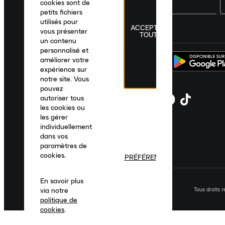
cookies sont de
petits fichiers
utilisés pour
ACCEPTER
France
|
Français
|
€ EUR
vous présenter
TOUT
un contenu
personnalisé et
améliorer votre
expérience sur
notre site. Vous
pouvez
autoriser tous
les cookies ou
les gérer
individuellement
dans vos
paramètres de
cookies.
PRÉFÉRENCES
En savoir plus
Tous droits 
via notre
politique de
cookies
.