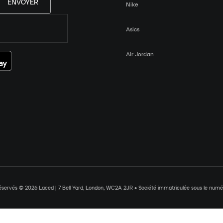
ENVOYER
Nike
Asics
Air Jordan
réservés © 2026 Laced | 7 Bell Yard, London, WC2A 2JR • Société immatriculée sous le nu