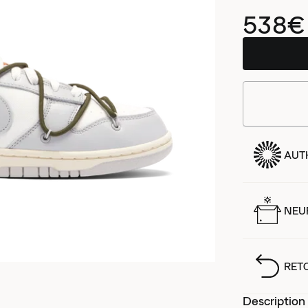
538€
AUT
NEUF
RET
Description