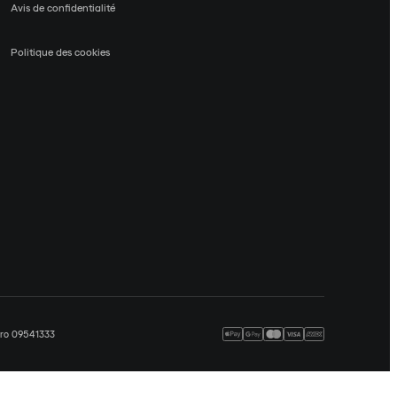
Avis de confidentialité
Politique des cookies
méro 09541333