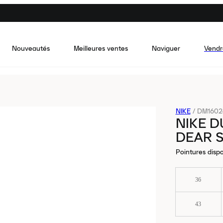
Nouveautés
Meilleures ventes
Naviguer
Vendr
NIKE
/
DM1602
NIKE D
DEAR S
Pointures dispo
36
43