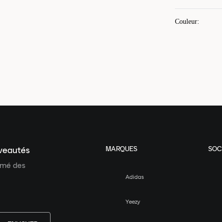
Couleur
:
MARQUES
SOC
uveautés
ormé des
Adidas
Yeezy