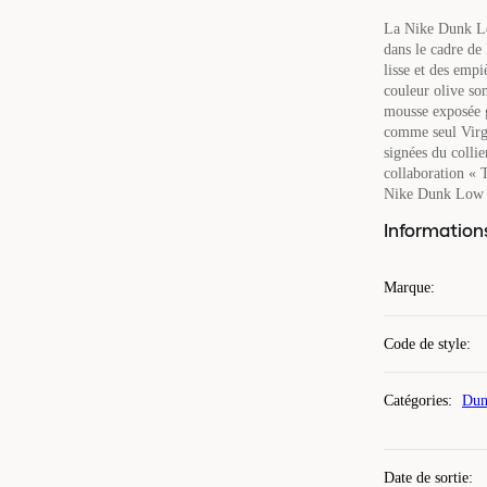
La Nike Dunk Lo
dans le cadre de 
lisse et des emp
couleur olive son
mousse exposée 
comme seul Virgi
signées du collie
collaboration « 
Nike Dunk Low x
Information
Marque
:
Code de style
:
Catégories
:
Dun
Date de sortie
: