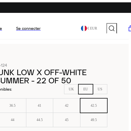
e
Se connecter
€ EUR
-124
UNK LOW X OFF-WHITE
UMMER - 22 OF 50
nibles
:
UK
EU
US
36.5
41
42
42.5
44
44.5
45
49.5