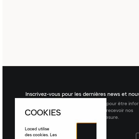
Inscrivez-vous pour les dernières news et no
Inscrivez-vous à la newsletter Laced pour être inf
COOKIES
dernières nouveautés, collections et recevoir nos
recommandations de produits sur mesure.
Laced utilise
des cookies. Les