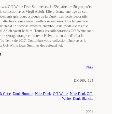
w x Off-White Dear Summer est la 22e paire des 50 proposées
la collection avec Virgil Abloh. Elle présente une tige en cuir
iècements gris doux typiques de la Dunk. Les lacets décoratifs
t attachés via une série d'œillets secondaires. Une languette en
griffée d'un Swoosh excentré chamboule un modèle classique
l Abloh savait le faire. Toutes les collaborations Off-White sont
r de serrage orange et du texte Helvetica, en clin d'œil à la
The Ten » de 2017. Complétez votre collection Dunk avec la
 Off-White Dear Summer dès aujourd'hui.
s
Nike
DM1602-124
k Grise
,
Dunk Homme
,
Nike Dunk
,
Off-White
,
Nike Dunk Off-
White
,
Dunk Blanche
2021