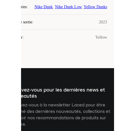
Laced
Catégories
:
Nike Dunk
,
Nike Dunk Low
,
Yellow Dunks
utilise
des
Date de sortie
cookies.
:
2023
Les
cookies
Couleur
:
Yellow
sont
de
petits
fichiers
utilisés
pour
vous
présenter
un
Inscrivez-vous pour les dernières news et
contenu
personnalisé
nouveautés
et
Inscrivez-vous à la newsletter Laced pour être
améliorer
informé des dernières nouveautés, collections et
votre
expérience
recevoir nos recommandations de produits sur
sur
mesure.
notre