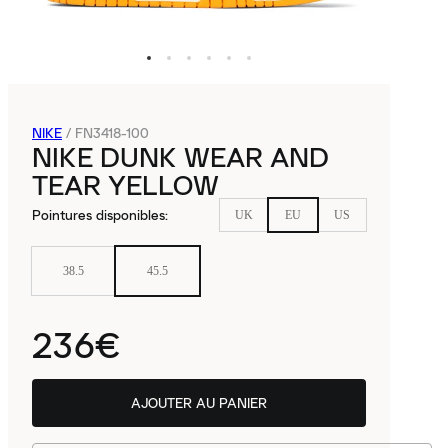
NIKE
/
FN3418-100
NIKE DUNK WEAR AND
TEAR YELLOW
Pointures disponibles
:
UK
EU
US
38.5
45.5
236€
AJOUTER AU PANIER