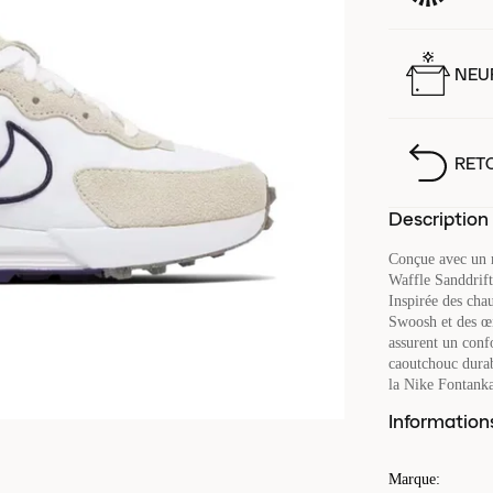
NEUF
RET
Description
Conçue avec un 
Waffle Sanddrift
Inspirée des chau
Swoosh et des œi
assurent un confo
caoutchouc durab
la Nike Fontanka
Information
Marque
: