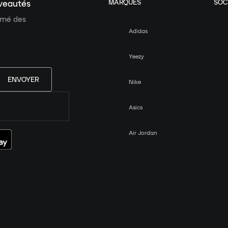
MARQUES
SOC
uveautés
ormé des
Adidas
Yeezy
ENVOYER
Nike
Asics
Air Jordan