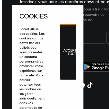
Inscrivez-vous pour les dernières news et no
Inscrivez-vous à la newsletter Laced pour être inf
COOKIES
dernières nouveautés, collections et recevoir nos
recommandations de produits sur mesure.
Laced utilise
des cookies. Les
cookies sont de
petits fichiers
utilisés pour
ACCEPTER
France
|
Français
|
€ EUR
vous présenter
TOUT
un contenu
personnalisé et
améliorer votre
expérience sur
notre site. Vous
pouvez
autoriser tous
les cookies ou
les gérer
individuellement
dans vos
paramètres de