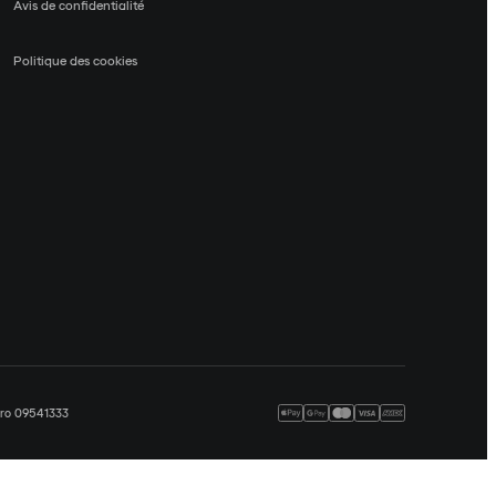
Avis de confidentialité
Politique des cookies
méro 09541333