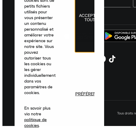
cookies sont de
petits fichiers
utilisés pour
ACCEPTER
France
|
Français
|
€ EUR
vous présenter
TOUT
un contenu
personnalisé et
améliorer votre
expérience sur
notre site. Vous
pouvez
autoriser tous
les cookies ou
les gérer
individuellement
dans vos
paramètres de
cookies.
PRÉFÉRENCES
En savoir plus
Tous droits 
via notre
politique de
cookies
.