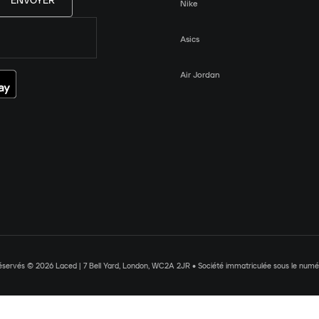
ENVOYER
Nike
Asics
Air Jordan
réservés © 2026 Laced | 7 Bell Yard, London, WC2A 2JR • Société immatriculée sous le nu