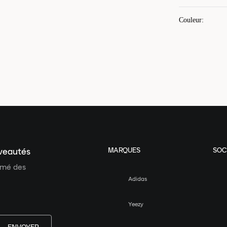
Couleur
:
MARQUES
SOC
uveautés
ormé des
Adidas
Yeezy