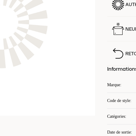
AUT
NEUF
RET
Information
Marque
:
Code de style
:
Catégories
:
Date de sortie
: