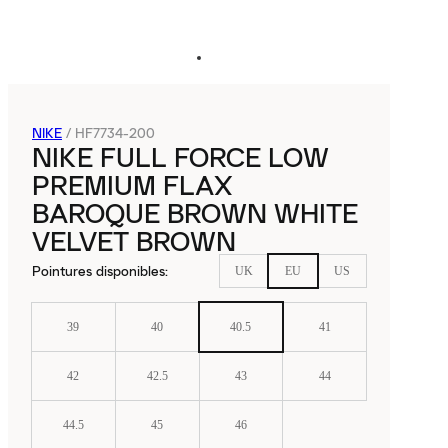
NIKE
/
HF7734-200
NIKE FULL FORCE LOW
PREMIUM FLAX
BAROQUE BROWN WHITE
VELVET BROWN
Pointures disponibles
:
UK
EU
US
39
40
40.5
41
42
42.5
43
44
44.5
45
46