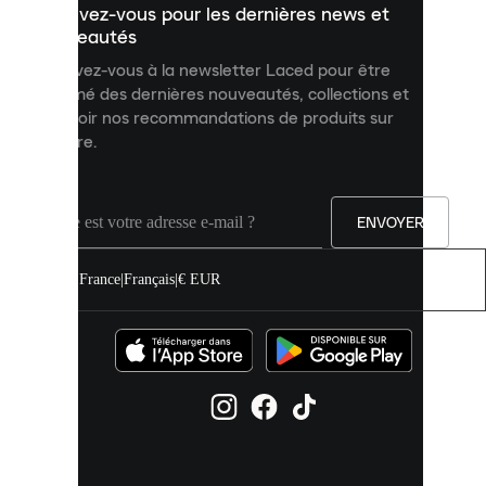
Inscrivez-vous pour les dernières news et
contenu
personnalisé
nouveautés
et
Inscrivez-vous à la newsletter Laced pour être
améliorer
informé des dernières nouveautés, collections et
votre
expérience
recevoir nos recommandations de produits sur
sur
mesure.
notre
site.
Vous
pouvez
ENVOYER
autoriser
tous
les
France
|
Français
|
€ EUR
cookies
ou
les
gérer
individuellement
dans
vos
paramètres
de