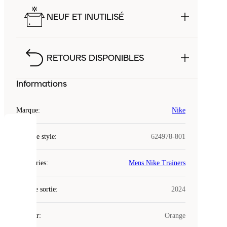
NEUF ET INUTILISÉ
RETOURS DISPONIBLES
Informations
Marque
:
Nike
COOKIES
Code de style
:
624978-801
Laced
Catégories
:
Mens Nike Trainers
utilise
des
Date de sortie
cookies.
:
2024
Les
cookies
Couleur
:
Orange
sont