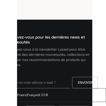
de
petits
fichiers
utilisés
pour
vous
présenter
un
Inscrivez-vous pour les dernières news et
contenu
personnalisé
nouveautés
et
Inscrivez-vous à la newsletter Laced pour être
améliorer
informé des dernières nouveautés, collections et
votre
expérience
recevoir nos recommandations de produits sur
sur
mesure.
notre
site.
Vous
pouvez
ENVOYER
autoriser
tous
les
France
|
Français
|
€ EUR
cookies
ou