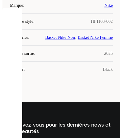
Marque
:
Nike
COOKIES
Code de style
:
HF1103-002
Laced
Catégories
:
Basket Nike Noir
,
Basket Nike Femme
utilise
des
Date de sortie
cookies.
:
2025
Les
cookies
Couleur
:
Black
sont
de
petits
fichiers
utilisés
pour
vous
présenter
un
Inscrivez-vous pour les dernières news et
contenu
personnalisé
nouveautés
et