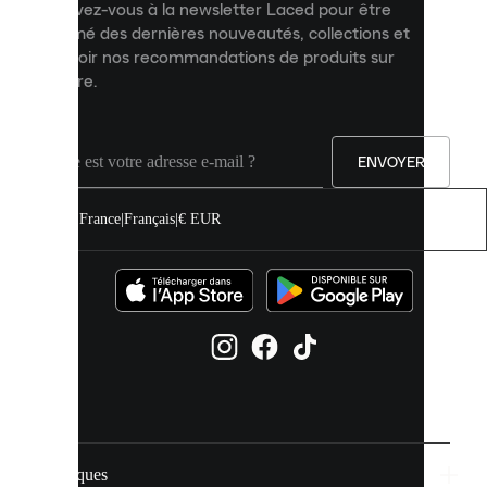
Inscrivez-vous à la newsletter Laced pour être
améliorer
informé des dernières nouveautés, collections et
votre
expérience
recevoir nos recommandations de produits sur
sur
mesure.
notre
site.
Vous
pouvez
ENVOYER
autoriser
tous
les
France
|
Français
|
€ EUR
cookies
ou
les
gérer
individuellement
dans
vos
paramètres
de
cookies.
Marques
En