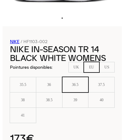
NIKE
/
HF1103-002
NIKE IN-SEASON TR 14
BLACK WHITE WOMENS
Pointures disponibles
:
UK
EU
US
35.5
36
36.5
37.5
38
38.5
39
40
41
173€