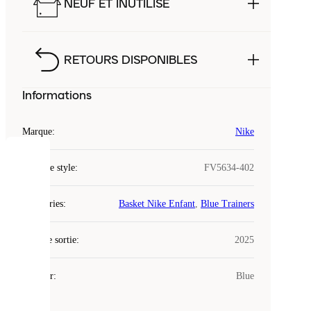
NEUF ET INUTILISÉ
RETOURS DISPONIBLES
Informations
Marque
:
Nike
COOKIES
Code de style
:
FV5634-402
Laced
Catégories
:
Basket Nike Enfant
,
Blue Trainers
utilise
des
Date de sortie
cookies.
:
2025
Les
cookies
Couleur
:
Blue
sont
de
petits