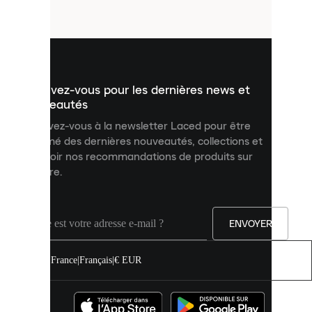
fichiers
utilisés
pour
vous
présenter
un
Inscrivez-vous pour les dernières news et
contenu
personnalisé
nouveautés
et
Inscrivez-vous à la newsletter Laced pour être
améliorer
informé des dernières nouveautés, collections et
votre
expérience
recevoir nos recommandations de produits sur
sur
mesure.
notre
site.
Vous
pouvez
ENVOYER
autoriser
tous
les
France
|
Français
|
€ EUR
cookies
ou
les