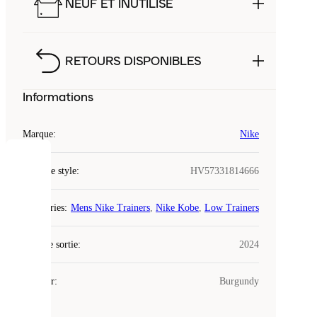
NEUF ET INUTILISÉ
RETOURS DISPONIBLES
Informations
Marque
:
Nike
COOKIES
Code de style
:
HV57331814666
Laced
Catégories
:
Mens Nike Trainers
,
Nike Kobe
,
Low Trainers
utilise
des
Date de sortie
cookies.
:
2024
Les
cookies
Couleur
:
Burgundy
sont
de
petits