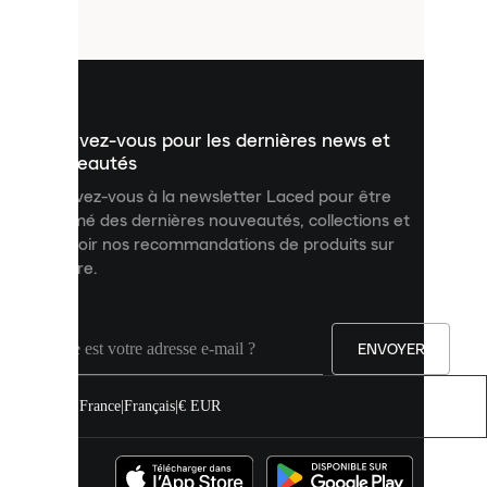
fichiers
utilisés
pour
vous
présenter
un
Inscrivez-vous pour les dernières news et
contenu
personnalisé
nouveautés
et
Inscrivez-vous à la newsletter Laced pour être
améliorer
informé des dernières nouveautés, collections et
votre
expérience
recevoir nos recommandations de produits sur
sur
mesure.
notre
site.
Vous
pouvez
ENVOYER
autoriser
tous
les
France
|
Français
|
€ EUR
cookies
ou
les