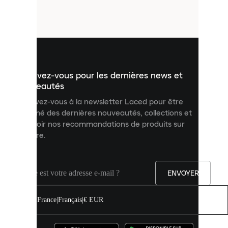
petits
fichiers
utilisés
pour
vous
présenter
un
Inscrivez-vous pour les dernières news et
contenu
personnalisé
nouveautés
et
Inscrivez-vous à la newsletter Laced pour être
améliorer
informé des dernières nouveautés, collections et
votre
expérience
recevoir nos recommandations de produits sur
sur
mesure.
notre
site.
Vous
pouvez
ENVOYER
autoriser
tous
les
France
|
Français
|
€ EUR
cookies
ou