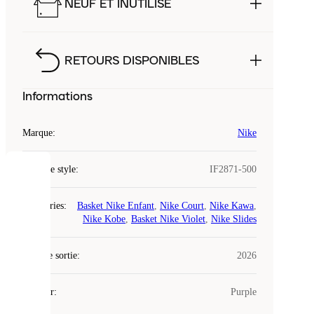
NEUF ET INUTILISÉ
RETOURS DISPONIBLES
Informations
Marque
:
Nike
Code de style
:
IF2871-500
COOKIES
Catégories
:
Basket Nike Enfant
,
Nike Court
,
Nike Kawa
,
Laced
Nike Kobe
,
Basket Nike Violet
,
Nike Slides
utilise
des
Date de sortie
cookies.
:
2026
Les
cookies
Couleur
:
Purple
sont
de