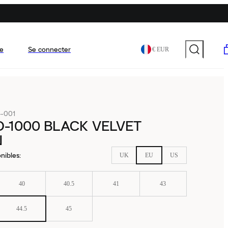
e
Se connecter
€ EUR
-001
D-1000 BLACK VELVET
N
nibles
:
UK
EU
US
40
40.5
41
43
44.5
45