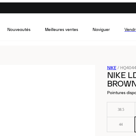
Nouveautés
Meilleures ventes
Naviguer
Vendr
NIKE
/
HQ4044
NIKE L
BROW
Pointures dispo
38.5
44