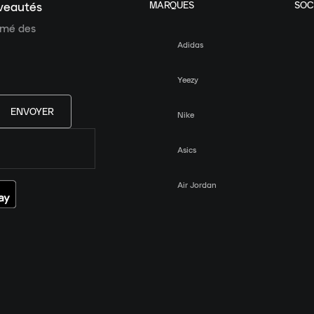
MARQUES
SOC
uveautés
ormé des
Adidas
Yeezy
ENVOYER
Nike
Asics
Air Jordan