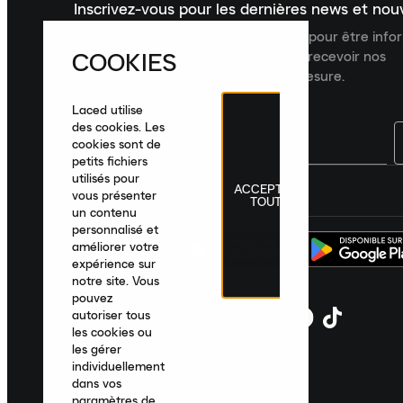
Inscrivez-vous pour les dernières news et no
Inscrivez-vous à la newsletter Laced pour être inf
COOKIES
dernières nouveautés, collections et recevoir nos
recommandations de produits sur mesure.
Laced utilise
des cookies. Les
cookies sont de
petits fichiers
utilisés pour
ACCEPTER
France
|
Français
|
€ EUR
vous présenter
TOUT
un contenu
personnalisé et
améliorer votre
expérience sur
notre site. Vous
pouvez
autoriser tous
les cookies ou
les gérer
individuellement
dans vos
paramètres de