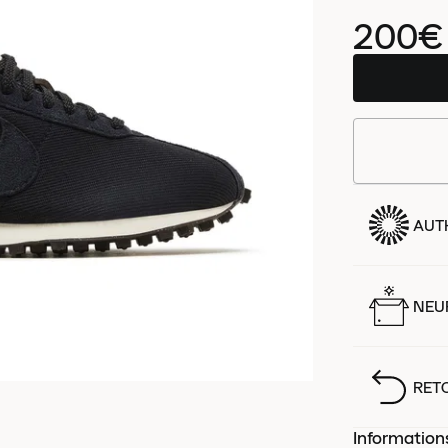
200€
AUT
NEUF
RET
Information