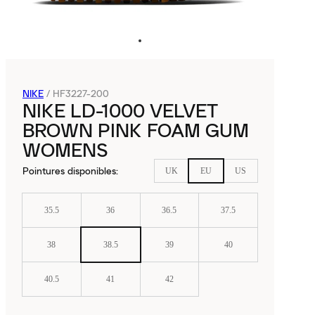
NIKE
/
HF3227-200
NIKE LD-1000 VELVET
BROWN PINK FOAM GUM
WOMENS
Pointures disponibles
:
UK
EU
US
35.5
36
36.5
37.5
38
38.5
39
40
40.5
41
42