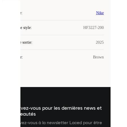
COOKIES
Marque
:
Nike
Laced
Code de style
:
HF3227-200
utilise
des
Date de sortie
cookies.
:
2025
Les
cookies
Couleur
:
Brown
sont
de
petits
fichiers
utilisés
pour
vous
présenter
un
Inscrivez-vous pour les dernières news et
contenu
personnalisé
nouveautés
et
Inscrivez-vous à la newsletter Laced pour être
améliorer