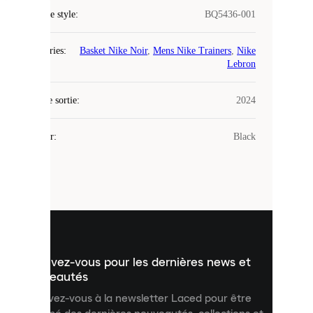
Code de style
:
BQ5436-001
COOKIES
Catégories
:
Basket Nike Noir
,
Mens Nike Trainers
,
Nike
Laced
Lebron
utilise
des
Date de sortie
cookies.
:
2024
Les
cookies
Couleur
:
Black
sont
de
petits
fichiers
utilisés
pour
vous
présenter
un
Inscrivez-vous pour les dernières news et
contenu
personnalisé
nouveautés
et
Inscrivez-vous à la newsletter Laced pour être
améliorer