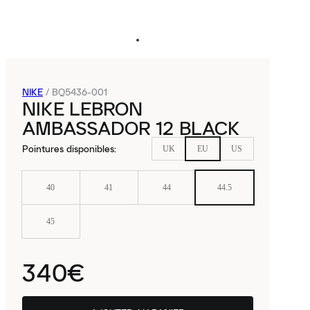
NIKE
/
BQ5436-001
NIKE LEBRON
AMBASSADOR 12 BLACK
Pointures disponibles
:
UK
EU
US
40
41
44
44.5
45
340€