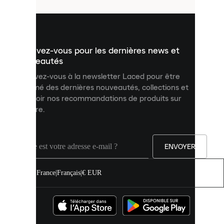
utilisés
pour
vous
présenter
un
Inscrivez-vous pour les dernières news et
contenu
personnalisé
nouveautés
et
Inscrivez-vous à la newsletter Laced pour être
améliorer
informé des dernières nouveautés, collections et
votre
expérience
recevoir nos recommandations de produits sur
sur
mesure.
notre
site.
Vous
pouvez
ENVOYER
autoriser
tous
les
France
|
Français
|
€ EUR
cookies
ou
les
gérer
individuellement