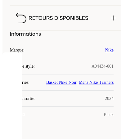
RETOURS DISPONIBLES
Informations
Marque
:
Nike
COOKIES
Code de style
:
A04434-001
Laced
Catégories
:
Basket Nike Noir
,
Mens Nike Trainers
utilise
des
Date de sortie
cookies.
:
2024
Les
cookies
Couleur
:
Black
sont
de
petits
fichiers