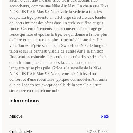
Rien ne vaut une sneaker streetwear aux accents fluo
accrocheurs, comme une Nike Air Max. La chaussure Nike
NDSTRKT Air Max 95 Neon vole la vedette à tous les
coups. La tige présente un effet cage structuré aux bandes
de lacets imitant des côtes dans un style vert fluo et gris
foncé. Ces empiècements sont recouverts d'une cage gris
foncé qui fixe et épouse la tige, ce qui donne à la fois plus
d'allure et un ajustement plus structuré à la sneaker. Le
vert fluo est répété sur le petit Swoosh de Nike le long du
talon et sur le panneau visible de l'unité Air à la finition
fluo semi-translucide. Les couleurs profondes se détachent
de la finition plus blanche des lacets, ainsi que de la
languette grise plus pâle. Grâce à la semelle de la Nike
NDSTRKT Air Max 95 Neon, vous bénéficiez d'un
confort et d'une robustesse typiques des modèles Air, ainsi
que de l'adhérence exceptionnelle de la semelle d'usure
structurée en caoutchouc noir.
Informations
Marque
:
Nike
Code de style
:
CZ3591-002