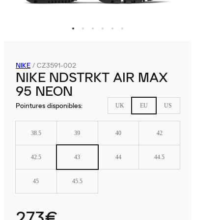
NIKE
/
CZ3591-002
NIKE NDSTRKT AIR MAX
95 NEON
Pointures disponibles
:
UK
EU
US
38.5
39
40
42
42.5
43
44
44.5
45
45.5
273€