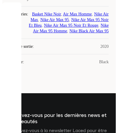
COOKIES
Catégories
:
Basket Nike Noir
,
Air Max Homme
,
Nike Air
Max
,
Nike Air Max 95
,
Nike Air Max 95 Noir
Et Bleu
,
Nike Air Max 95 Noir Et Rouge
,
Nike
Laced
Air Max 95 Homme
,
Nike Black Air Max 95
utilise
des
Date de sortie
cookies.
:
2020
Les
cookies
Couleur
:
Black
sont
de
petits
fichiers
utilisés
pour
vous
présenter
un
Inscrivez-vous pour les dernières news et
contenu
personnalisé
nouveautés
et
Inscrivez-vous à la newsletter Laced pour être
améliorer