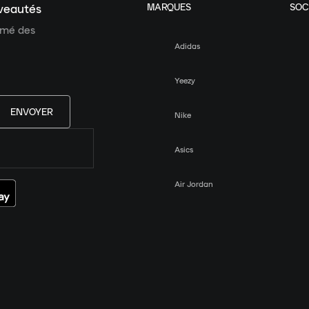
MARQUES
SOC
uveautés
ormé des
Adidas
Yeezy
ENVOYER
Nike
Asics
Air Jordan