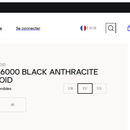
e
Se connecter
€ EUR
010
-6000 BLACK ANTHRACITE
OID
nibles
:
UK
EU
US
46