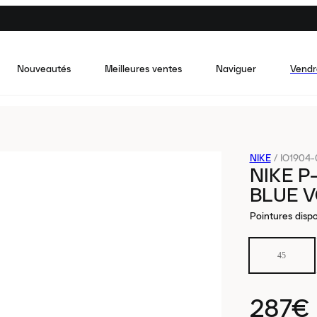
Nouveautés
Meilleures ventes
Naviguer
Vendr
NIKE
/
IO1904-
NIKE P
BLUE V
Pointures dispo
45
287€