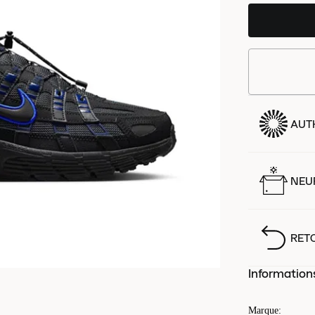
AUT
NEUF
RET
Information
Marque
: