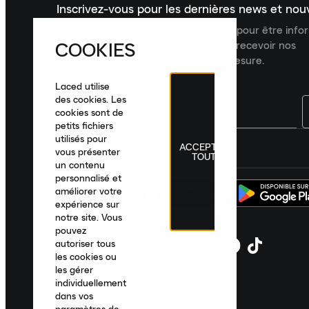
Inscrivez-vous pour les dernières news et no
Inscrivez-vous à la newsletter Laced pour être inf
COOKIES
dernières nouveautés, collections et recevoir nos
recommandations de produits sur mesure.
Laced utilise
des cookies. Les
cookies sont de
petits fichiers
utilisés pour
ACCEPTER
France
|
Français
|
€ EUR
vous présenter
TOUT
un contenu
personnalisé et
améliorer votre
expérience sur
notre site. Vous
pouvez
autoriser tous
les cookies ou
les gérer
individuellement
dans vos