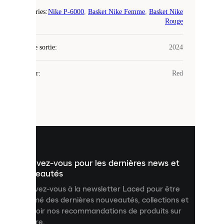
Catégories
:
Nike P-6000
,
Basket Nike Femme
,
Basket Nike
Laced
Rouge
utilise
des
Date de sortie
cookies.
:
2024
Les
cookies
Couleur
:
Red
sont
de
petits
fichiers
utilisés
pour
vous
présenter
un
Inscrivez-vous pour les dernières news et
contenu
personnalisé
nouveautés
et
Inscrivez-vous à la newsletter Laced pour être
améliorer
informé des dernières nouveautés, collections et
votre
expérience
recevoir nos recommandations de produits sur
sur
mesure.