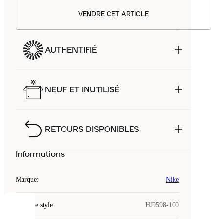
VENDRE CET ARTICLE
AUTHENTIFIÉ
NEUF ET INUTILISÉ
RETOURS DISPONIBLES
Informations
Marque
:
Nike
Code de style
:
HJ9598-100
COOKIES