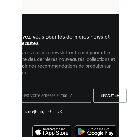
fichiers
utilisés
pour
vous
présenter
un
Inscrivez-vous pour les dernières news et
contenu
personnalisé
nouveautés
et
Inscrivez-vous à la newsletter Laced pour être
améliorer
informé des dernières nouveautés, collections et
votre
expérience
recevoir nos recommandations de produits sur
sur
mesure.
notre
site.
Vous
pouvez
ENVOYER
autoriser
tous
les
France
|
Français
|
€ EUR
cookies
ou
les
gérer