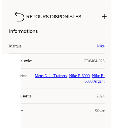
RETOURS DISPONIBLES
Informations
Marque
:
Nike
Code de style
:
CD6404-023
COOKIES
Catégories
:
Mens Nike Trainers
,
Nike P-6000
,
Nike P-
Laced
6000 Argent
utilise
des
Date de sortie
cookies.
:
2024
Les
cookies
Couleur
:
Silver
sont
de
petits