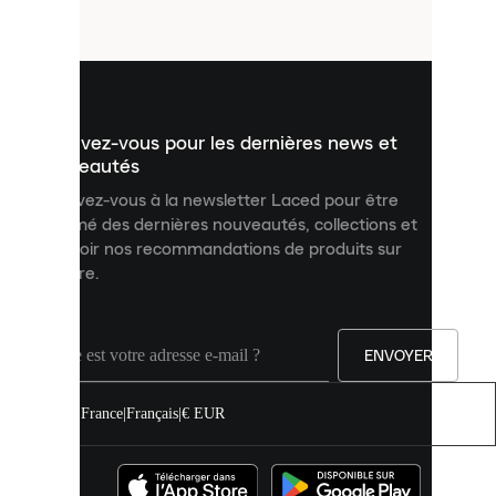
fichiers
utilisés
pour
vous
présenter
un
Inscrivez-vous pour les dernières news et
contenu
personnalisé
nouveautés
et
Inscrivez-vous à la newsletter Laced pour être
améliorer
informé des dernières nouveautés, collections et
votre
expérience
recevoir nos recommandations de produits sur
sur
mesure.
notre
site.
Vous
pouvez
ENVOYER
autoriser
tous
les
France
|
Français
|
€ EUR
cookies
ou
les