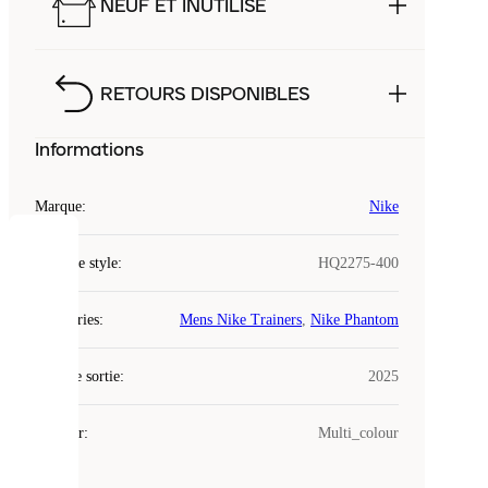
NEUF ET INUTILISÉ
RETOURS DISPONIBLES
Informations
Marque
:
Nike
COOKIES
Code de style
:
HQ2275-400
Laced
Catégories
:
Mens Nike Trainers
,
Nike Phantom
utilise
des
Date de sortie
cookies.
:
2025
Les
cookies
Couleur
:
Multi_colour
sont
de
petits