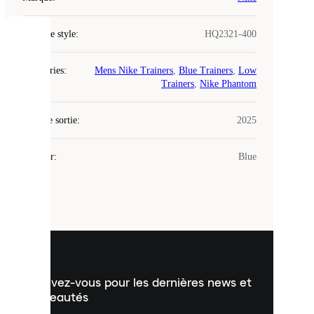
Code de style
:
HQ2321-400
COOKIES
Catégories
:
Mens Nike Trainers
,
Blue Trainers
,
Low
Laced
Trainers
,
Nike Phantom
utilise
des
Date de sortie
cookies.
:
2025
Les
cookies
Couleur
:
Blue
sont
de
petits
fichiers
utilisés
pour
vous
présenter
un
Inscrivez-vous pour les dernières news et
contenu
personnalisé
nouveautés
et