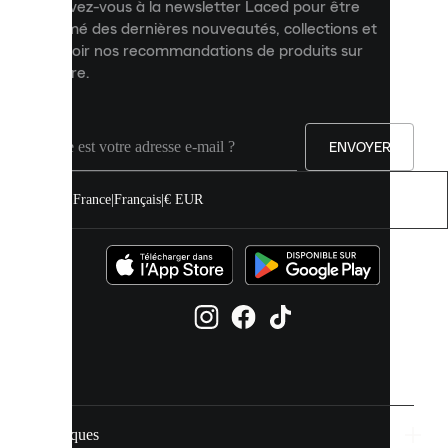
Inscrivez-vous à la newsletter Laced pour être
améliorer
informé des dernières nouveautés, collections et
votre
expérience
recevoir nos recommandations de produits sur
sur
mesure.
notre
site.
Vous
pouvez
ENVOYER
autoriser
tous
les
France
|
Français
|
€ EUR
cookies
ou
les
gérer
individuellement
dans
vos
paramètres
de
cookies.
Marques
En