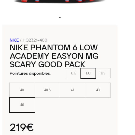
NIKE
/
HQ2321-400
NIKE PHANTOM 6 LOW
ACADEMY EASYON MG
SCARY GOOD PACK
Pointures disponibles
:
UK
EU
US
40
40.5
41
43
46
219€