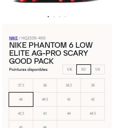
NIKE
/
HQ2335-400
NIKE PHANTOM 6 LOW
ELITE AG-PRO SCARY
GOOD PACK
Pointures disponibles
:
UK
EU
US
37.5
38
38.5
39
40
40.5
41
42
42.5
43
44
44.5
45
46