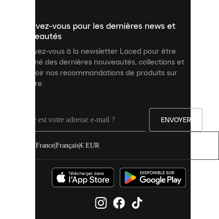
présenter
un
Inscrivez-vous pour les dernières news et
contenu
personnalisé
nouveautés
et
Inscrivez-vous à la newsletter Laced pour être
améliorer
informé des dernières nouveautés, collections et
votre
expérience
recevoir nos recommandations de produits sur
sur
mesure.
notre
site.
Vous
pouvez
ENVOYER
autoriser
tous
les
France
|
Français
|
€ EUR
cookies
ou
les
gérer
individuellement
dans
vos